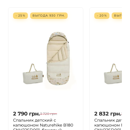
- 25%
ВЫГОДА
930
ГРН.
- 20%
ВЫГОД
2 790
грн.
2 832
грн.
3 720
грн.
3 54
Спальник детский с
Спальник детск
капюшоном Naturehike B180
капюшоном Natu