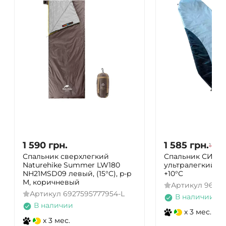
1 590
грн.
1 585
грн.
1 668
Спальник сверхлегкий
Спальник СИЛА
Naturehike Summer LW180
ультралегкий 220
NH21MSD09 левый, (15°C), p-p
+10°С
M, коричневый
Артикул
9609
Артикул
6927595777954-L
В наличии
В наличии
x 3 мес.
x 3 мес.