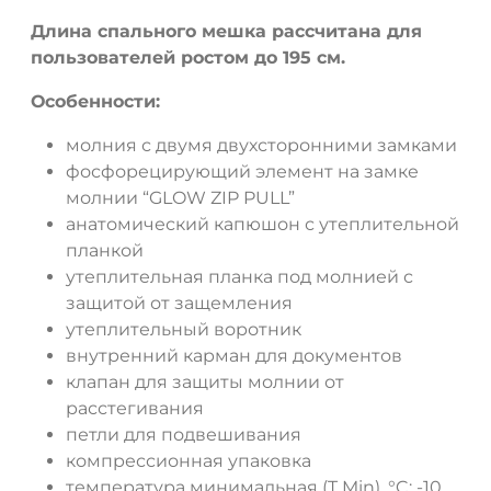
Длина спального мешка рассчитана для
ДА
НЕТ
пользователей ростом до 195 см.
Особенности:
молния с двумя двухсторонними замками
фосфорецирующий элемент на замке
молнии “GLOW ZIP PULL”
анатомический капюшон с утеплительной
планкой
утеплительная планка под молнией с
защитой от защемления
утеплительный воротник
внутренний карман для документов
клапан для защиты молнии от
расстегивания
петли для подвешивания
компрессионная упаковка
температура минимальная (T Min), °C: -10