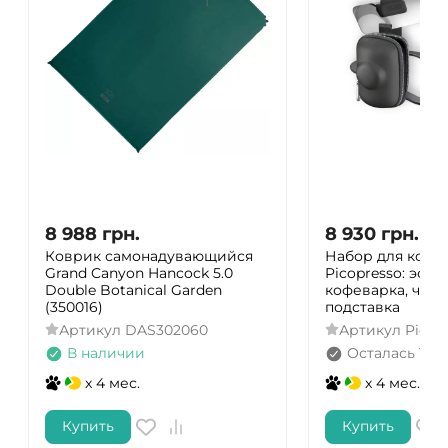
8 988
грн.
8 930
грн.
Коврик самонадувающийся
Набор для кофе
Grand Canyon Hancock 5.0
Picopresso: эспр
Double Botanical Garden
кофеварка, чехл
(350016)
подставка
Артикул
DAS302060
Артикул
Picop
В наличии
Осталась 1 ш
x 4 мес.
x 4 мес.
Купить
Купить