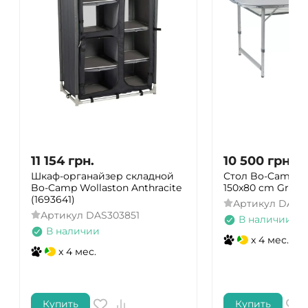
11 154
грн.
10 500
грн.
Шкаф-органайзер складной
Стол Bo-Camp P
Bo-Camp Wollaston Anthracite
150x80 cm Grey (
(1693641)
Артикул
DAS3
Артикул
DAS303851
В наличии
В наличии
x 4 мес.
x 4 мес.
Купить
Купить