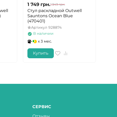
1 749
грн.
1 74
1 949
грн.
well
Стул раскладной Outwell
Стул
)
Sauntons Ocean Blue
Saun
(470401)
Арт
Артикул
928874
В 
В наличии
x 3 мес.
Купить
Ку
СЕРВИС
Отзывы