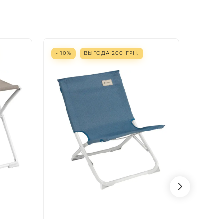
- 10%
ВЫГОДА
200
ГРН.
- 10%