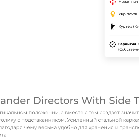
Новая почт
Укр почта
Курьер (Ки
Гарантия. 
(Собствен
nder Directors With Side T
тикальном положении, а вместе с тем создает знач
лику с подстаканником. Усиленный стальной каркас 
агодаря чему весьма удобно для хранения и транспо
рта