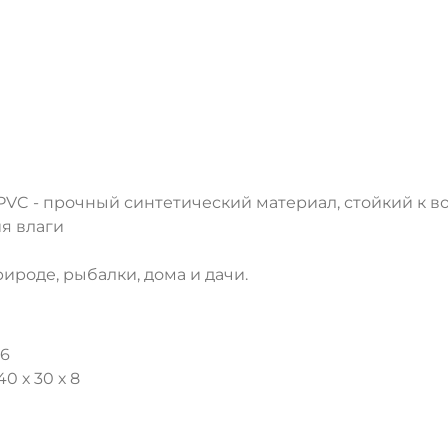
 PVC - прочный синтетический материал, стойкий к
я влаги
рироде, рыбалки, дома и дачи.
86
0 х 30 х 8