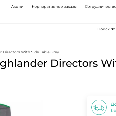
Акции
Корпоративные заказы
Сотрудничеств
Поиск по
 Directors With Side Table Grey
hlander Directors Wit
До
бе