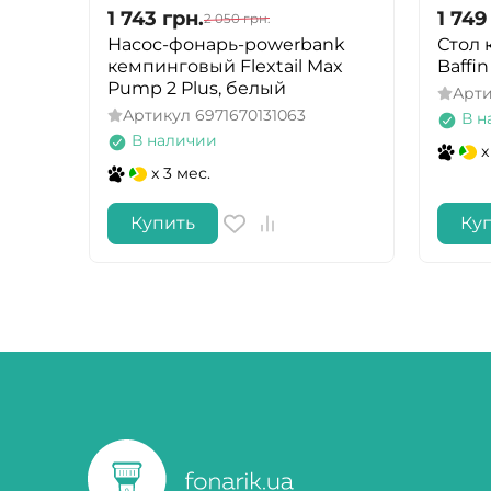
1 743
грн.
1 749
2 050
грн.
Насос-фонарь-powerbank
Стол 
кемпинговый Flextail Max
Baffi
Pump 2 Plus, белый
Арт
Артикул
6971670131063
В н
В наличии
x
x 3 мес.
Купить
Ку