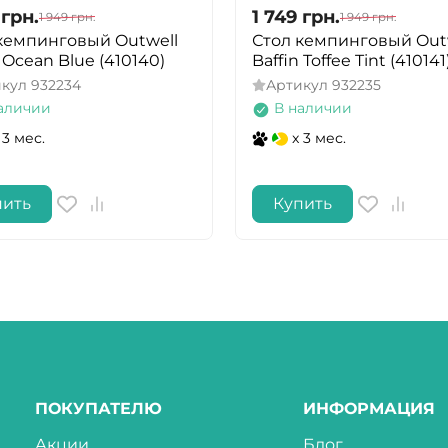
грн.
1 749
грн.
1 949
грн.
1 949
грн.
кемпинговый Outwell
Стол кемпинговый Out
n Ocean Blue (410140)
Baffin Toffee Tint (410141
икул
932234
Артикул
932235
аличии
В наличии
 3 мес.
x 3 мес.
пить
Купить
ПОКУПАТЕЛЮ
ИНФОРМАЦИЯ
Акции
Блог