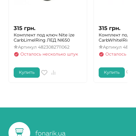
315
грн.
315
грн.
Комплект под ключ Nite ize
Комплект под кл
CarbLimelRing ЛЕД NI650
CarbWhitelRing 
Артикул
4823082711062
Артикул
48230
Осталось несколько штук
Осталось нес
Купить
Купить