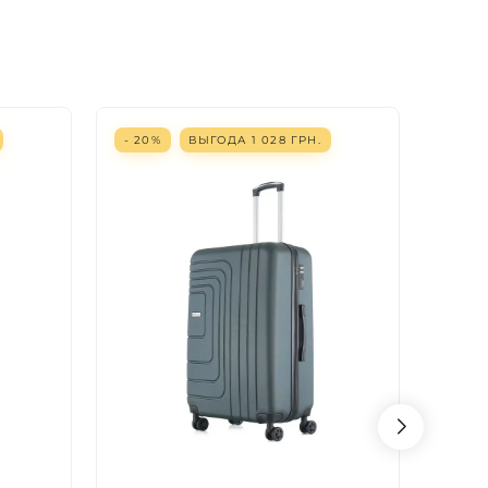
- 20%
ВЫГОДА
1 028
ГРН.