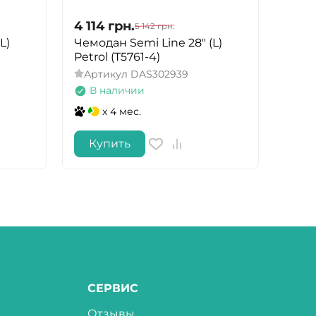
4 114
грн.
4 11
5 142
грн.
L)
Чемодан Semi Line 28" (L)
Чемо
Petrol (T5761-4)
Black
Артикул
DAS302939
Арт
В наличии
В 
x 4 мес.
Купить
Ку
СЕРВИС
Отзывы