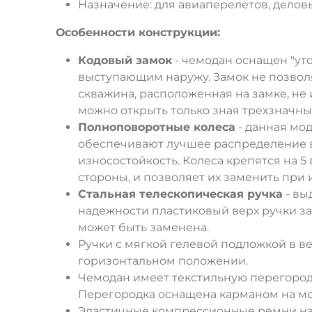
Назначение: для авиаперелетов, делов
Особенности конструкции:
Кодовый замок
- чемодан оснащен "ут
выступающим наружу. Замок не позвол
скважина, расположенная на замке, не
можно открыть только зная трехзначны
Полноповоротные колеса
- данная мо
обеспечивают лучшее распределение в
износостойкость. Колеса крепятся на 5
стороны, и позволяет их заменить при 
Стальная телескопическая ручка
- вы
надежности пластиковый верх ручки з
может быть заменена.
Ручки с мягкой гелевой подложкой в в
горизонтальном положении.
Чемодан имеет текстильную перегородк
Перегородка оснащена карманом на мо
Эластичные компрессионные ремни на