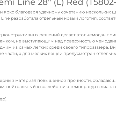
i Line 28" (L) Red (T5802-
и ярко благодаря удачному сочетанию нескольких цве
 Line разработала отдельный новый логотип, соотв
ряд конструктивных решений делает этот чемодан п
амком, не выступающим над поверхностью чемодан
дним из самых легких среди своего типоразмера. В
е части, а для мелких вещей предусмотрен отдельн
лимерный материал повышенной прочности, обладающ
м, нейтральный к воздействию температур в диапазон
ер).