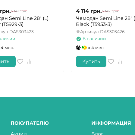
грн.
4 114
грн.
5 141
грн.
5 142
грн.
ан Semi Line 28" (L)
Чемодан Semi Line 28" (
 (T5929-3)
Black (T5953-3)
икул
DAS303423
Артикул
DAS303426
аличии
В наличии
 4 мес.
x 4 мес.
пить
Купить
ПОКУПАТЕЛЮ
ИНФОРМАЦИЯ
Акции
Блог