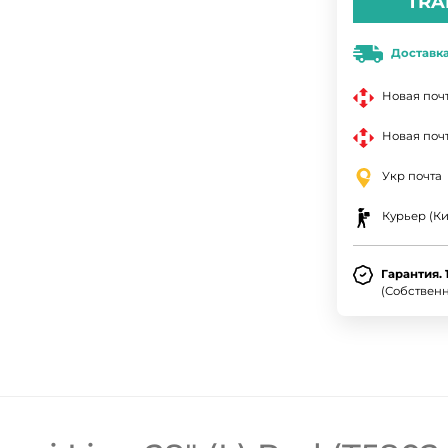
TRA
Доставк
Новая поч
Новая почт
Укр почта
Курьер (Ки
Гарантия. 
(Собствен