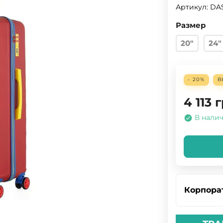
Артикул:
DA
Размер
20"
24"
- 20%
В
4 113
г
В нали
Корпора