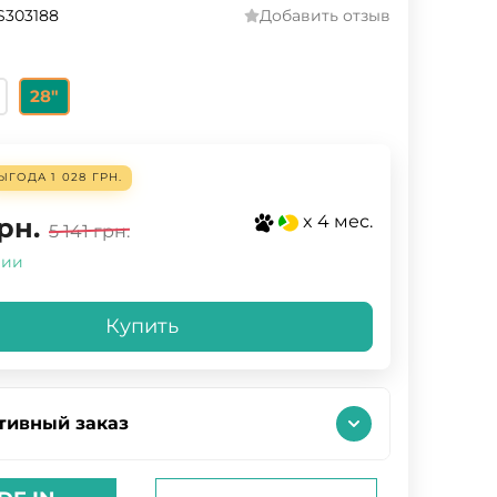
S303188
Добавить отзыв
28"
ЫГОДА
1 028 ГРН.
x 4 мес.
рн.
5 141
грн.
чии
Купить
тивный заказ