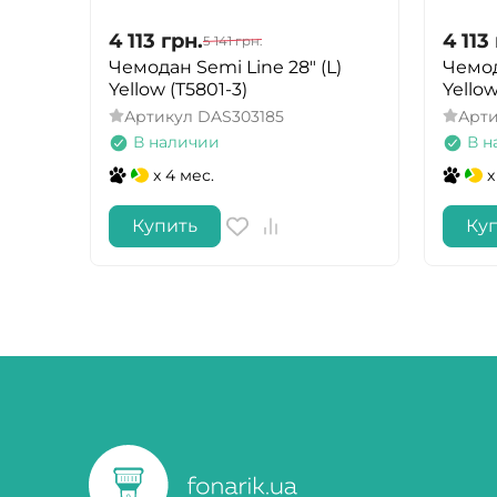
4 113
грн.
4 113
5 141
грн.
Чемодан Semi Line 28" (L)
Чемод
Yellow (T5801-3)
Yellow
Артикул
DAS303185
Арт
В наличии
В н
x 4 мес.
x
Купить
Ку