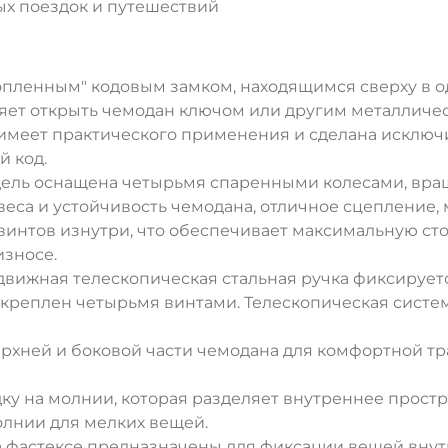
ых поездок и путешествий
опленным" кодовым замком, находящимся сверху в од
яет открыть чемодан ключом или другим металличе
 имеет практического применения и сделана исключ
й код.
дель оснащена четырьмя спаренными колесами, вра
еса и устойчивость чемодана, отличное сцепление,
 винтов изнутри, что обеспечивает максимальную ст
износе.
движная телескопическая стальная ручка фиксирует
акреплен четырьмя винтами. Телескопическая систе
ДА
НЕТ
ерхней и боковой части чемодана для комфортной т
у на молнии, которая разделяет внутреннее простр
лнии для мелких вещей.
 фастексе предназначены для фиксации вещей внут