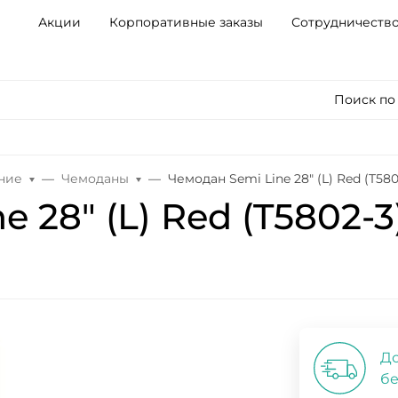
Акции
Корпоративные заказы
Сотрудничеств
Поиск по
ние
Чемоданы
Чемодан Semi Line 28" (L) Red (T580
 28" (L) Red (T5802-3
До
бе