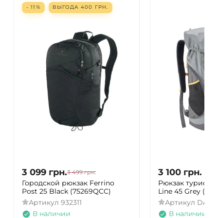
- 11%
ВЫГОДА
400
ГРН.
3 099
грн.
3 100
грн.
3 499
грн.
Городской рюкзак Ferrino
Рюкзак туристи
Post 25 Black (75269QCC)
Line 45 Grey (A30
Артикул
932311
Артикул
DAS30
В наличии
В наличии