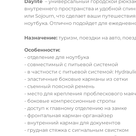
Daylite
– универсальный городской рюкзак
внутреннего пространства и удобной спинко
или Sojourn, что сделает ваши путешеств
ноутбука. Отлично подойдет для ежедневно
Назначение:
туризм, поездки на авто, пое
Особенности:
- отделение для ноутбука
- совместимый с питьевой системой
- в частности с питьевой системой: Hydraulic
- эластичные боковые карманы из сетки
- съемный поясной ремень
- место для крепления проблескового мая
- боковые компрессионные стропы
- доступ к главному отделению на замке
- фронтальная карман-органайзер
- внутренний карман для документов
- грудная стяжка с сигнальным свистком