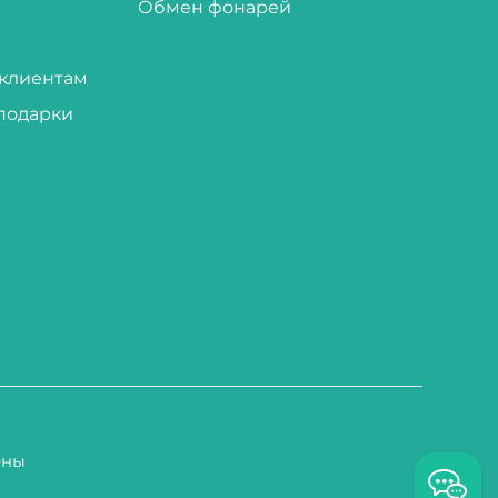
Обмен фонарей
клиентам
подарки
ены