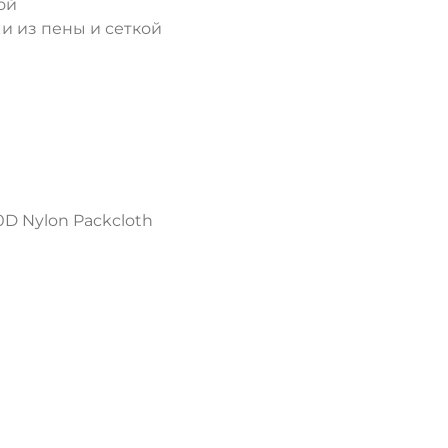
ой
и из пены и сеткой
ДА
НЕТ
0D Nylon Packcloth