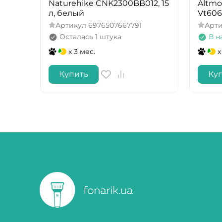
Naturehike CNK2300BB012, 15
Altmo
л, белый
Vt606
Артикул
6976507667791
Арт
Осталась 1 штука
В н
x 3 мес.
x
Купить
Ку