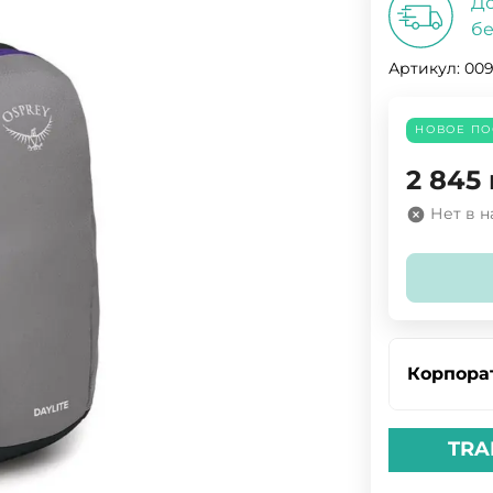
До
бе
Артикул:
009
НОВОЕ ПО
2 845
Нет в 
Корпора
TRA