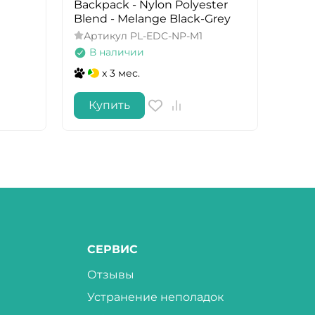
Backpack - Nylon Polyester
Back
Blend - Melange Black-Grey
Blen
Артикул
PL-EDC-NP-M1
Арт
В наличии
В 
x 3 мес.
Купить
Ку
СЕРВИС
Отзывы
Устранение неполадок