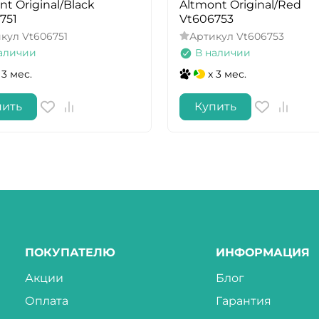
nt Original/Black
Altmont Original/Red
751
Vt606753
икул
Vt606751
Артикул
Vt606753
аличии
В наличии
 3 мес.
x 3 мес.
пить
Купить
ПОКУПАТЕЛЮ
ИНФОРМАЦИЯ
Акции
Блог
Оплата
Гарантия