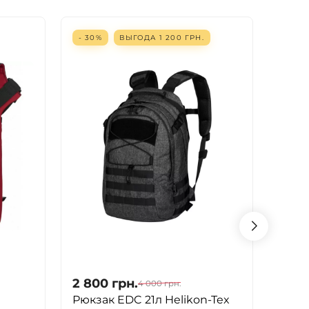
- 30%
ВЫГОДА
1 200
ГРН.
- 30
2 800
грн.
2 80
4 000
грн.
Рюкзак EDC 21л Helikon-Tex
Рюкз