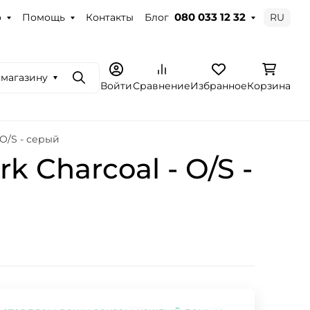
о
Помощь
Контакты
Блог
RU
080 033 12 32
 магазину
Поиск
Войти
Сравнение
Избранное
Корзина
 O/S - серый
 Charcoal - O/S -