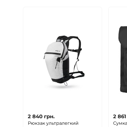
2 840
грн.
2 861
Рюкзак ультралегкий
Сумка 