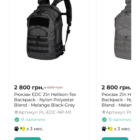
2 800
грн.
2 800
грн.
4 000
грн.
4 00
Рюкзак EDC 21л Helikon-Tex
Рюкзак 21л Helik
Backpack - Nylon Polyester
Backpack - Nylon
Blend - Melange Black-Grey
Blend - Melange 
Артикул
PL-EDC-NP-M1
Артикул
PL-E
В наличии
В наличии
x 3 мес.
x 3 мес.