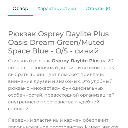
Обзор
Характеристики
Отзывы (0)
Рюкзак Osprey Daylite Plus
Oasis Dream Green/Muted
Space Blue - O/S - синий
Стильный рюкзак
Osprey Daylite Plus
на 20
литров. Лаконичный дизайн и возможность
ДА
НЕТ
выбрать яркий цвет поможет привлечь
внимание друзей и знакомых. Это удобный
рюкзак с множеством функциональных
особенностей, превосходной организацией
внутреннего пространства и удобной
спинкой.
Передний эластичный карман обеспечит
дополнительное пространство. Имеет мягкое