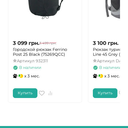
3 099
грн.
3 100
грн.
3 499
грн.
Городской рюкзак Ferrino
Рюкзак туристи
Post 25 Black (75269QCC)
Line 45 Grey (A30
Артикул
932311
Артикул
DAS30
В наличии
В наличии
x 3 мес.
x 3 мес.
Купить
Купить