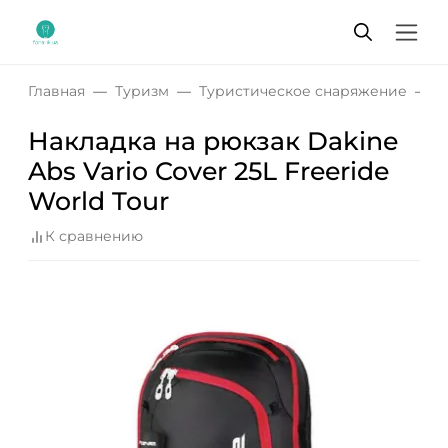
Главная
Туризм
Туристическое снаряжение
Р
Накладка на рюкзак Dakine
Abs Vario Cover 25L Freeride
World Tour
К сравнению