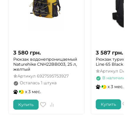
3 580
грн.
3 587
грн.
Рюкзак водонепроницаемый
Рюкзак туристи
Naturehike CNH22BB003, 25 л,
Line 65 Black (A3
желтый
Артикул
DAS30
Артикул
6927595753927
В наличии
Осталась 1 штука
x 3 мес.
x 3 мес.
Купить
Купить