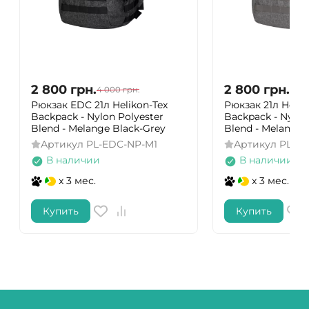
2 800
грн.
2 800
грн.
4 000
грн.
4 00
Рюкзак EDC 21л Helikon-Tex
Рюкзак 21л Helik
Backpack - Nylon Polyester
Backpack - Nylon
Blend - Melange Black-Grey
Blend - Melange 
Артикул
PL-EDC-NP-M1
Артикул
PL-E
В наличии
В наличии
x 3 мес.
x 3 мес.
Купить
Купить