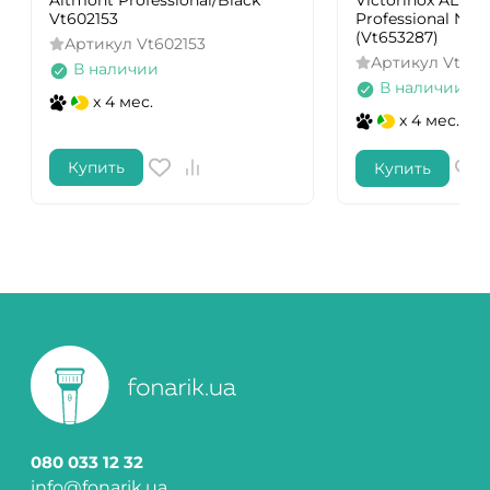
Altmont Professional/Black
Victorinox ALTM
Vt602153
Professional Nav
(Vt653287)
Артикул
Vt602153
Артикул
Vt653
В наличии
В наличии
x 4 мес.
x 4 мес.
Купить
Купить
080 033 12 32
info@fonarik.ua