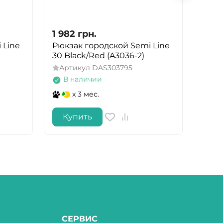
1 982
грн.
1 96
 Line
Рюкзак городской Semi Line
Рюкз
30 Black/Red (A3036-2)
20 Bl
Артикул
DAS303795
Арт
В наличии
В 
x 3 мес.
Купить
Ку
СЕРВИС