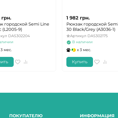
грн.
1 982
грн.
к городской Semi Line
Рюкзак городской Semi
ac (L2005-9)
30 Black/Grey (A3036-1)
икул
DAS302204
Артикул
DAS302175
аличии
В наличии
 3 мес.
x 3 мес.
пить
Купить
ПОКУПАТЕЛЮ
ИНФОРМАЦИЯ