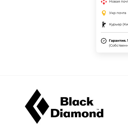
Новая почт
Укр почта
Курьер (Ки
Гарантия. 
(Собствен