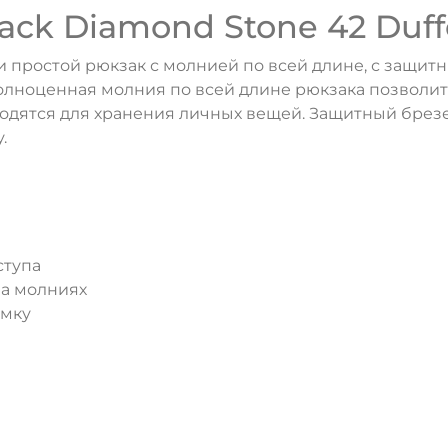
ck Diamond Stone 42 Duffe
и простой рюкзак с молнией по всей длине, с защитн
олноценная молния по всей длине рюкзака позволит 
одятся для хранения личных вещей. Защитный брезе
.
ступа
на молниях
умку
ДА
НЕТ