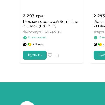
2 293
грн.
2 293
Рюкзак городской Semi Line
Рюкза
21 Black (L2005-8)
21 Lil
Артикул
DAS302203
Арт
В наличии
В н
x 3 мес.
x
Купить
Ку