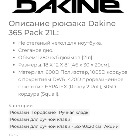
Описание рюкзака Dakine
365 Pack 21L:
ДА
НЕТ
Не стеганый чехол для ноутбука.
Стеганое дно.
Объем: 1280 куб.дюймов [21л].
Размеры: 18 X 12 X 8" [46 x 30 x 20см].
Материал: 600D Полиэстер, 1005D кордура
с покрытием DWR, 420D прорезиненное
покрытие HYPATEX (Ready 2 Roll), 305D
кордура (Squall).
Категории:
Рюкзаки
Городские
Ручная кладь
Рюкзаки для ручной клади
Рюкзаки для ручной клади - 55x40x20 см
Акции
Теги: