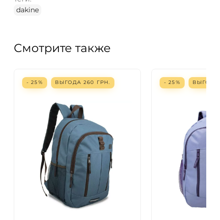
dakine
Смотрите также
- 25%
ВЫГОДА
260
ГРН.
- 25%
ВЫГОД