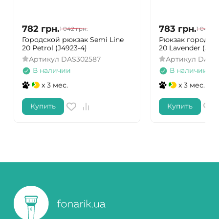
782
грн.
783
грн.
1 042
грн.
1 044
гр
Городской рюкзак Semi Line
Рюкзак городско
20 Petrol (J4923-4)
20 Lavender (J49
Артикул
DAS302587
Артикул
DAS3
В наличии
В наличии
x 3 мес.
x 3 мес.
Купить
Купить