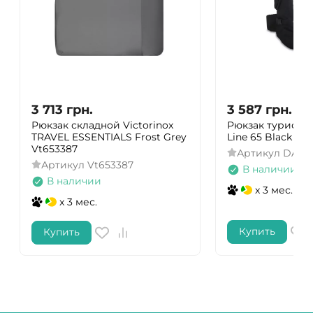
3 713
грн.
3 587
грн.
Рюкзак складной Victorinox
Рюкзак туристи
TRAVEL ESSENTIALS Frost Grey
Line 65 Black (A3
Vt653387
Артикул
DAS30
Артикул
Vt653387
В наличии
В наличии
x 3 мес.
x 3 мес.
Купить
Купить