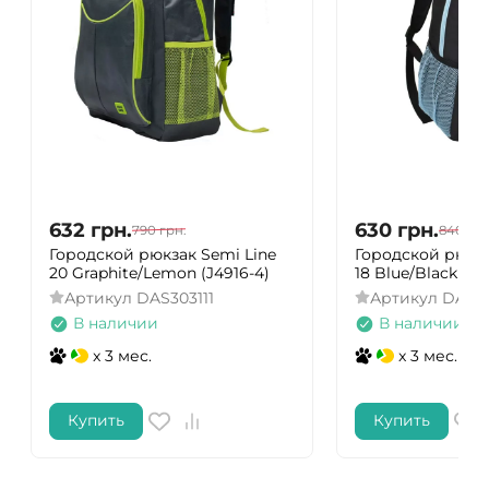
632
грн.
630
грн.
790
грн.
840
грн
Городской рюкзак Semi Line
Городской рюкза
20 Graphite/Lemon (J4916-4)
18 Blue/Black (J4
Артикул
DAS303111
Артикул
DAS3
В наличии
В наличии
x 3 мес.
x 3 мес.
Купить
Купить