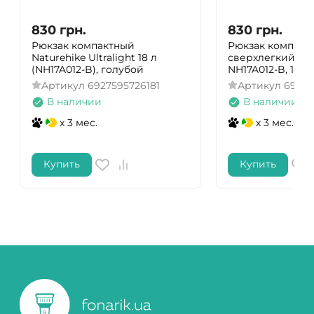
830
грн.
830
грн.
Рюкзак компактный
Рюкзак компакт
Naturehike Ultralight 18 л
сверхлегкий Nat
(NH17A012-B), голубой
NH17A012-B, 18 л
Артикул
6927595726181
Артикул
69275
В наличии
В наличии
x 3 мес.
x 3 мес.
Купить
Купить