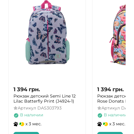
1 394
грн.
1 394
грн.
Рюкзак детский Semi Line 12
Рюкзак детский 
Lilac Batterfly Print (J4924-1)
Rose Donats Prin
Артикул
DAS303793
Артикул
DAS3
В наличии
В наличии
x 3 мес.
x 3 мес.