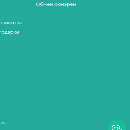
Обмен фонарей
клиентам
подарки
ены