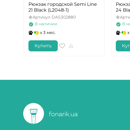
Рюкзак городской Semi Line
Рюкза
21 Black (L2048-1)
24 Bla
Артикул
DAS302880
Арт
В наличии
В н
x 3 мес.
x
Купить
Ку