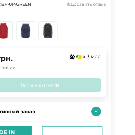
KBP-014GREEN
Добавить отзыв
x 3 мес.
грн.
наличии
Нет в наличии
тивный заказ
DE IN