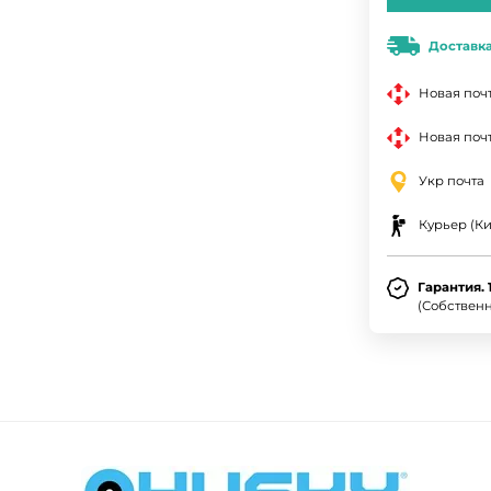
Доставк
Новая поч
Новая почт
Укр почта
Курьер (Ки
Гарантия. 
(Собствен