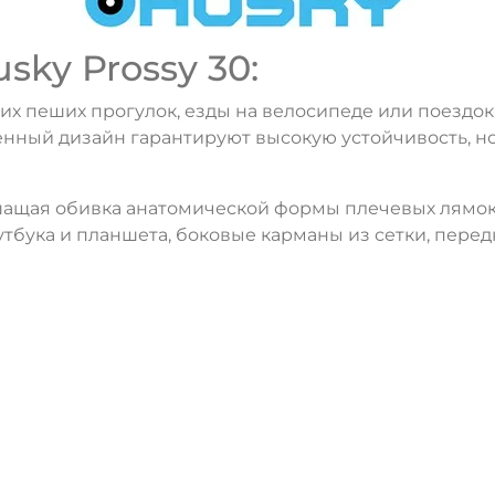
ky Prossy 30:
ких пеших прогулок, езды на велосипеде или поездо
ный дизайн гарантируют высокую устойчивость, но 
шащая обивка анатомической формы плечевых лямок
оутбука и планшета, боковые карманы из сетки, пере
ДА
НЕТ