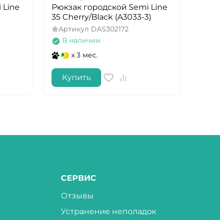
 Line
Рюкзак городской Semi Line
Рюкз
35 Cherry/Black (A3033-3)
17 Gr
Артикул
DAS302172
Арт
В наличии
В 
x 3 мес.
Купить
Ку
СЕРВИС
Отзывы
Устранение неполадок