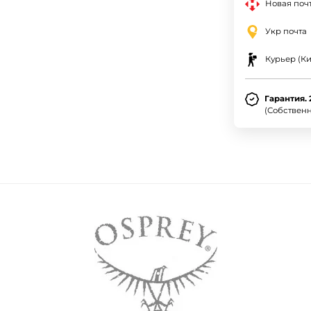
Новая почт
Укр почта
Курьер (Ки
Гарантия. 
(Собствен