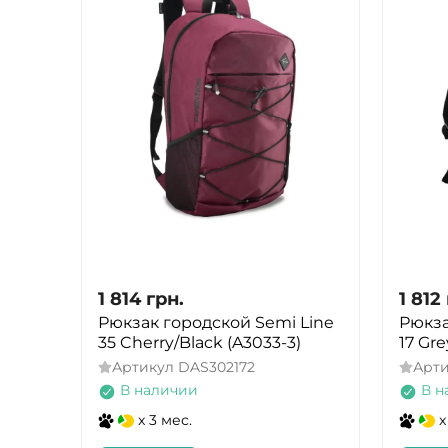
1 814
грн.
1 812
Рюкзак городской Semi Line
Рюкза
35 Cherry/Black (A3033-3)
17 Gre
Артикул
DAS302172
Арт
В наличии
В н
x 3 мес.
x