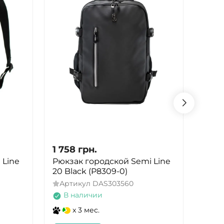
1 758
грн.
1 89
 Line
Рюкзак городской Semi Line
Рюкз
20 Black (P8309-0)
21 Bl
Артикул
DAS303560
Арт
В наличии
В 
x 3 мес.