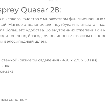
prey Quasar 28:
к высокого качества с множеством функциональных
ой. Мягкое отделение для ноутбука и планшета - на
я большего удобства. Во внутренних отделениях и 
ходит спешно, благодаря резиновым стяжкам на пере
или велосипедный шлем.
й стенкой (размеры отделения - 430 x 270 x 50 мм)
аячка
рюкзака
ьным свистком
ДА
НЕТ