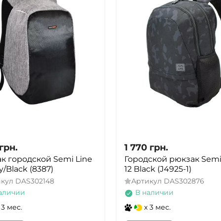
грн.
1 770
грн.
к городской Semi Line
Городской рюкзак Semi
y/Black (8387)
12 Black (J4925-1)
икул
DAS302148
Артикул
DAS302876
аличии
В наличии
 3 мес.
x 3 мес.