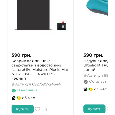
590
грн.
590
грн.
Коврик для пикника
Надувная подушк
сверхлегкий водостойкий
Ultralight TPU (N
Naturehike Moisture Picnic Mat
синий
NH17D050-B, 145x100 см,
Артикул
69275
черный
Осталась 1 ш
Артикул
6927595724644
x 3 мес.
В наличии
x 3 мес.
Купить
Купить