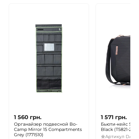
1 560
грн.
1 571
грн.
Органайзер подвесной Bo-
Бьюти-кейс Semi
Camp Mirror 15 Compartments
Black (T5821-2)
Grey (1771510)
Артикул
DAS3