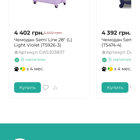
4 402
грн.
4 392
грн.
5 502
грн.
Чемодан Semi Line 28" (L)
Чемодан Semi Lin
Light Violet (T5926-3)
(T5474-4)
Артикул
DAS303837
Артикул
DAS3
В наличии
В наличии
x 4 мес.
x 4 мес.
Купить
Купить