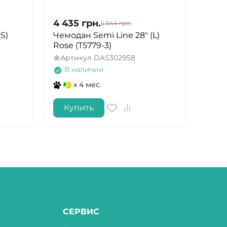
4 435
грн.
4 43
5 544
грн.
S)
Чемодан Semi Line 28" (L)
Чемод
Rose (T5779-3)
Black
Артикул
DAS302958
Арт
В наличии
В 
x 4 мес.
Купить
Ку
СЕРВИС