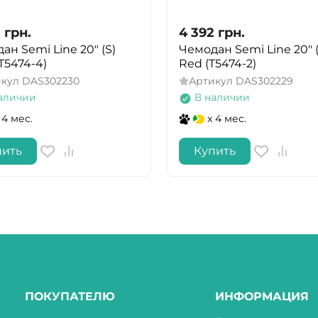
2
грн.
4 392
грн.
ан Semi Line 20" (S)
Чемодан Semi Line 20" (
(T5474-4)
Red (T5474-2)
икул
DAS302230
Артикул
DAS302229
аличии
В наличии
 4 мес.
x 4 мес.
пить
Купить
ПОКУПАТЕЛЮ
ИНФОРМАЦИЯ