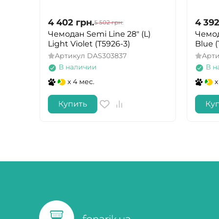
4 402
грн.
4 39
5 502
грн.
Чемодан Semi Line 28" (L)
Чемод
Light Violet (T5926-3)
Blue 
Артикул
DAS303837
Арт
В наличии
В н
x 4 мес.
x
Купить
Ку