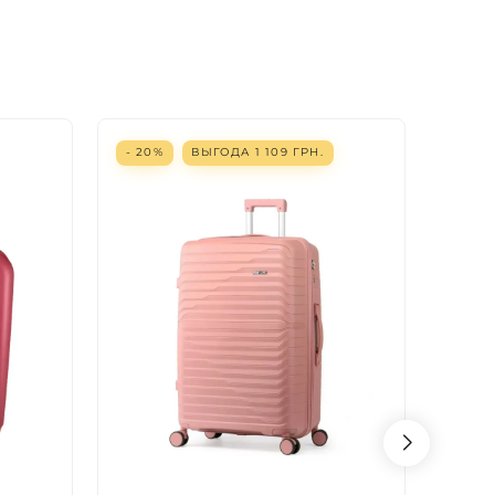
- 20%
ВЫГОДА
1 109
ГРН.
- 20