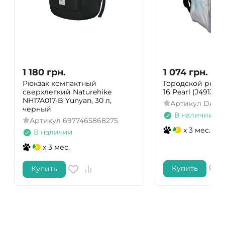
1 180
грн.
1 074
грн.
Рюкзак компактный
Городской рюкза
сверхлегкий Naturehike
16 Pearl (J4913-1)
NH17A017-B Yunyan, 30 л,
Артикул
DAS3
черный
В наличии
Артикул
6977465868275
x 3 мес.
В наличии
x 3 мес.
Купить
Купить