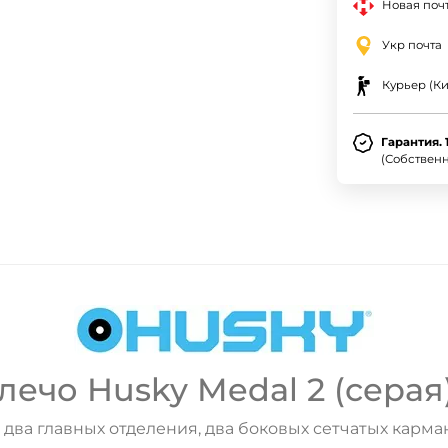
Новая почт
Укр почта
Курьер (Ки
Гарантия. 
(Собствен
ечо Husky Medal 2 (серая)
ва главных отделения, два боковых сетчатых карман