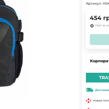
Артикул:
HS
454
г
Нет в 
Корпора
TRA
Доставк
Новая поч