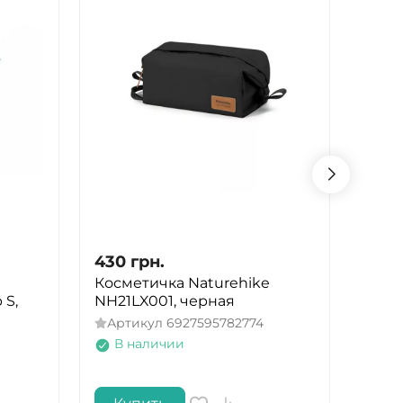
430
грн.
430
Косметичка Naturehike
Косм
 S,
NH21LX001, черная
NH21
Артикул
6927595782774
Арт
В наличии
В 