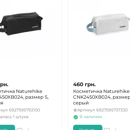
грн.
460
грн.
тичка Naturehike
Косметичка Naturehike
50XB024, размер S,
CNK2450XB024, размер
ая
серый
икул
6927595792100
Артикул
6927595737330
алась 1 штука
В наличии