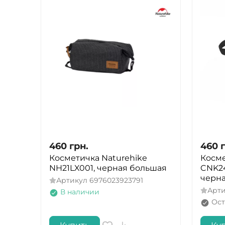
460
грн.
460
Косметичка Naturehike
Косме
NH21LX001, черная большая
CNK24
черн
Артикул
6976023923791
Арт
В наличии
Ост