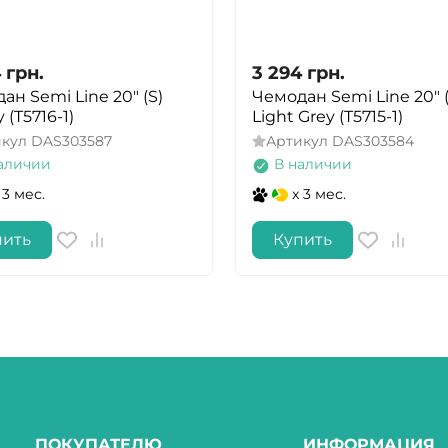
4
грн.
3 294
грн.
ан Semi Line 20" (S)
Чемодан Semi Line 20" (
 (T5716-1)
Light Grey (T5715-1)
икул
DAS303587
Артикул
DAS303584
аличии
В наличии
 3 мес.
x 3 мес.
пить
Купить
ПОКУПАТЕЛЮ
ИНФОРМАЦИЯ