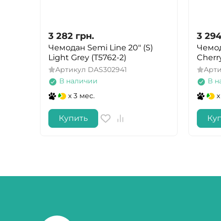
3 282
грн.
3 29
Чемодан Semi Line 20" (S)
Чемод
Light Grey (T5762-2)
Cherry
Артикул
DAS302941
Арт
В наличии
В н
x 3 мес.
x
Купить
Ку