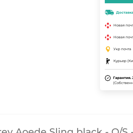
Доставк
Новая поч
Новая почт
Укр почта
Курьер (Ки
Гарантия. 
(Собствен
y Aoede Sling black - O/S