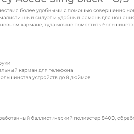
шествия более удобными с помощью совершенно нов
алистичный силуэт и удобный ремень для ношения в
овном кармане, туда можно поместить большинство 
руки
ельный карман для телефона
 большинства устройств до 8 дюймов
ДА
НЕТ
еработанный баллистический полиэстер 840D, обраб