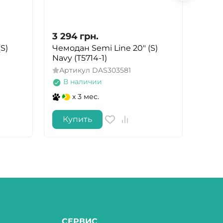
3 294
грн.
3 31
S)
Чемодан Semi Line 20" (S)
Чемо
Navy (T5714-1)
Black
Артикул
DAS303581
Арт
В наличии
В 
x 3 мес.
Купить
Ку
СЕРВИС