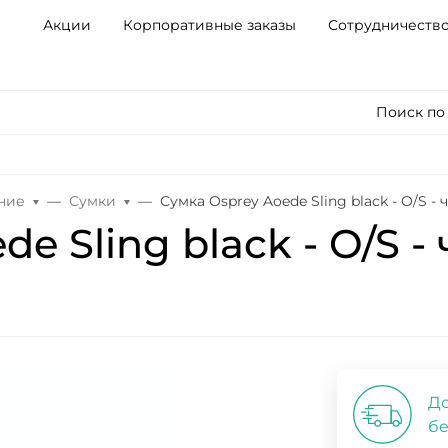
Акции
Корпоративные заказы
Сотрудничеств
Поиск по
ние
Сумки
Сумка Osprey Aoede Sling black - O/S -
e Sling black - O/S 
До
бе