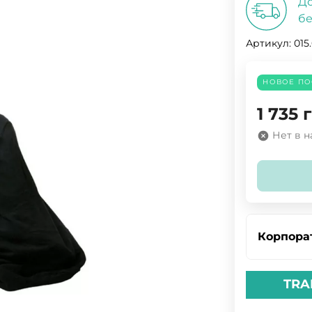
До
бе
Артикул:
015
НОВОЕ ПО
1 735
г
Нет в 
Корпора
TRA