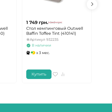
1 749
грн.
1 74
1 949
грн.
well
Стол кемпинговый Outwell
Стул
40)
Baffin Toffee Tint (410141)
Saun
(470
Артикул
932235
Арт
В наличии
В 
x 3 мес.
Купить
Ку