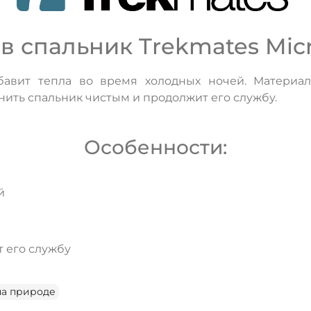
 спальник Trekmates Micro
авит тепла во время холодных ночей. Материа
ить спальник чистым и продолжит его службу.
Особенности:
й
 его службу
ДА
НЕТ
на природе