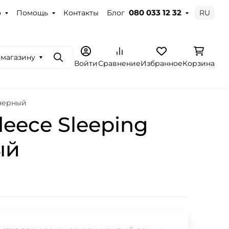
о
Помощь
Контакты
Блог
RU
080 033 12 32
 магазину
Поиск
Войти
Сравнение
Избранное
Корзина
 черный
eece Sleeping
ый