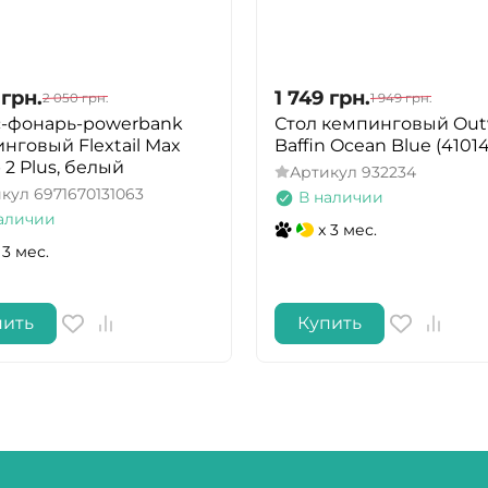
грн.
1 749
грн.
2 050
грн.
1 949
грн.
с-фонарь-powerbank
Стол кемпинговый Out
нговый Flextail Max
Baffin Ocean Blue (4101
2 Plus, белый
Артикул
932234
икул
6971670131063
В наличии
аличии
x 3 мес.
 3 мес.
пить
Купить