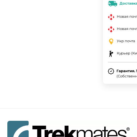
Доставк
Новая поч
Новая почт
Укр почта
Курьер (Ки
Гарантия. 
(Собствен