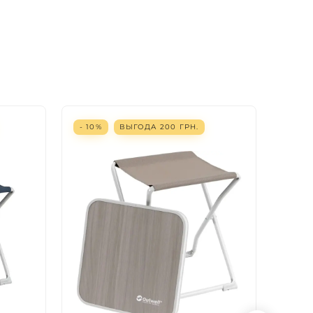
- 10%
ВЫГОДА
200
ГРН.
- 10%