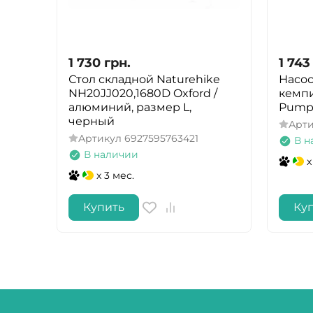
1 730
грн.
1 743
Стол складной Naturehike
Насо
NH20JJ020,1680D Oxford /
кемпи
алюминий, размер L,
Pump 
черный
Арт
Артикул
6927595763421
В н
В наличии
x
x 3 мес.
Купить
Ку