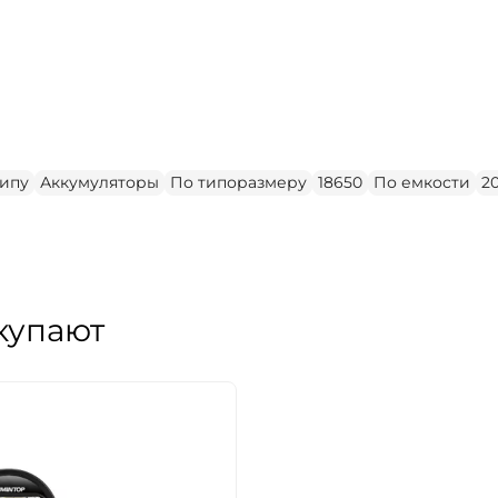
типу
Аккумуляторы
По типоразмеру
18650
По емкости
2
купают