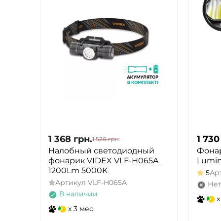
1 368
грн.
1 730
1 520
грн.
Налобный светодиодный
Фона
фонарик VIDEX VLF-H065A
Lumin
1200Lm 5000K
5
Ар
Артикул
VLF-H065A
Нет
В наличии
x
x 3 мес.