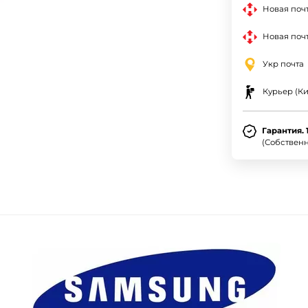
Новая поч
Новая почт
Укр почта
Курьер (Ки
Гарантия. 
(Собствен