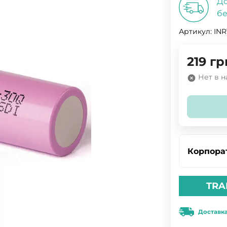
До
бе
Артикул:
INR
219
гр
Нет в 
Корпора
TRA
Доставк