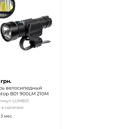
грн.
рь велосипедный
top B01 900LM 210M
тикул
LUMB01
 в наличии
 3 мес.