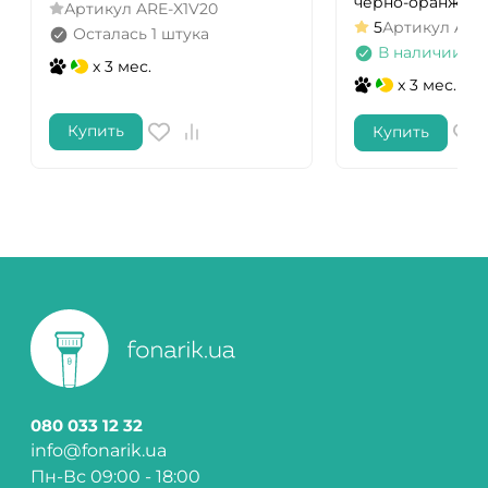
черно-оранжев
Артикул
ARE-X1V20
5
Артикул
AFH
Осталась 1 штука
В наличии
x 3 мес.
x 3 мес.
Купить
Купить
080 033 12 32
info@fonarik.ua
Пн-Вс 09:00 - 18:00