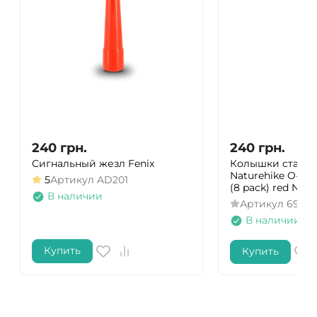
240
грн.
240
грн.
Сигнальный жезл Fenix
Колышки станд
Naturehike O-об
5
Артикул
AD201
(8 pack) red NH1
В наличии
Артикул
69275
В наличии
Купить
Купить