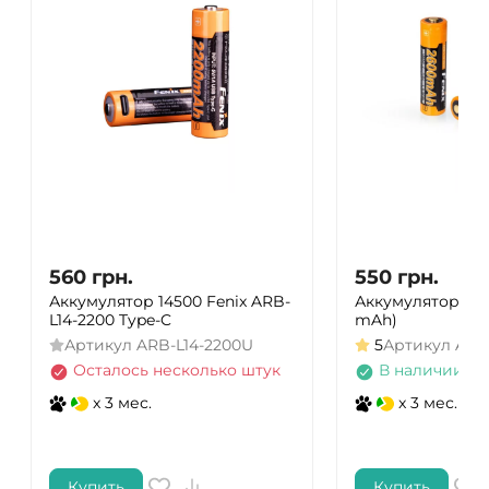
560
грн.
550
грн.
Аккумулятор 14500 Fenix ARB-
Аккумулятор 186
L14-2200 Type-C
mAh)
Артикул
ARB-L14-2200U
5
Артикул
ARB
Осталось несколько штук
В наличии
x 3 мес.
x 3 мес.
Купить
Купить