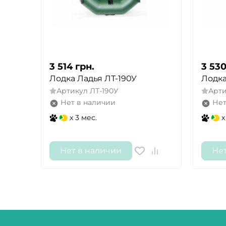
3 514
грн.
3 53
Лодка Ладья ЛТ-190У
Лодка
Артикул
ЛТ-190У
Арт
Нет в наличии
Нет
x 3 мес.
x
Нет в наличии
Не