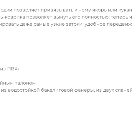
лодки позволяет привязывать к нему якорь или кука
-коврика позволяет вынуть его полностью: теперь 
ровать даже самые узкие затоки; удобное передви
 из ПВХ)
тийным талоном
из водостойкой бакелитовой фанеры, из двух слане
ДА
НЕТ