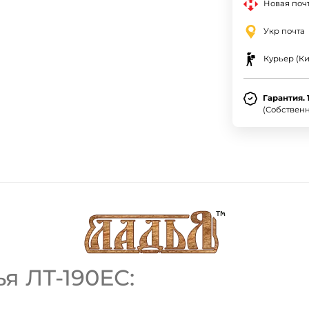
Новая почт
Укр почта
Курьер (Ки
Гарантия. 
(Собствен
я ЛТ-190ЕС: