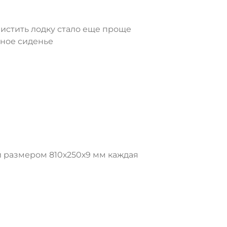
н
чистить лодку стало еще проще
жное сиденье
й размером 810х250х9 мм каждая