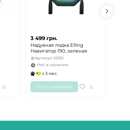
3 499
грн.
3 45
Надувная лодка Elling
Лодк
Навигатор 190, зеленая
Арт
Артикул
N190
Не
Нет в наличии
x 3 мес.
Нет в наличии
Не