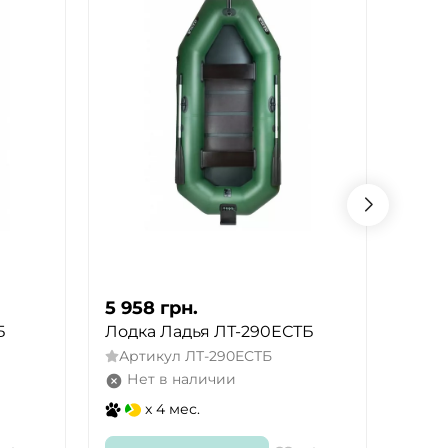
5 958
грн.
5 67
Б
Лодка Ладья ЛТ-290ЕСТБ
Лодк
Артикул
ЛТ-290ЕСТБ
Арт
Нет в наличии
Не
x 4 мес.