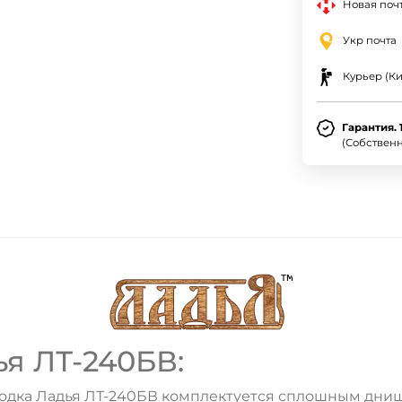
Новая почт
Укр почта
Курьер (Ки
Гарантия. 
(Собствен
я ЛТ-240БВ:
лодка Ладья ЛТ-240БВ комплектуется сплошным днищ