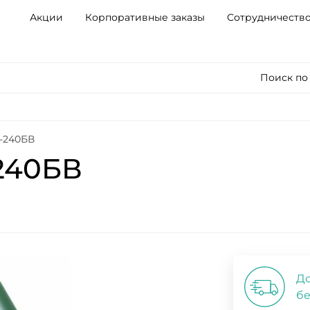
Акции
Корпоративные заказы
Сотрудничеств
Поиск по
Т-240БВ
240БВ
До
бе