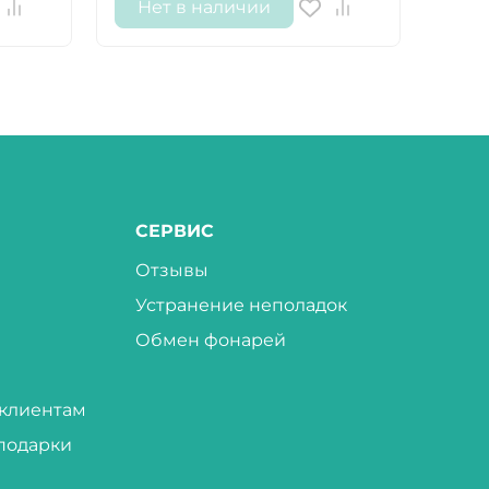
Нет в наличии
Не
СЕРВИС
Отзывы
Устранение неполадок
Обмен фонарей
клиентам
подарки