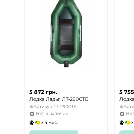
5 872
грн.
5 755
Лодка Ладья ЛТ-290СТБ
Лодка
Артикул
ЛТ-290СТБ
Арт
Нет в наличии
Нет
x 4 мес.
x