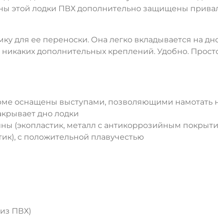
ллоны этой лодки ПВХ дополнительно защищены прив
ку для ее переноски. Она легко вкладывается на дно
 никаких дополнительных креплений. Удобно. Просто
орме оснащены выступами, позволяющими намотать н
акрывает дно лодки
ы (экопластик, металл с антикоррозийным покрыти
ик), с положительной плавучестью
 из ПВХ)
ДА
НЕТ