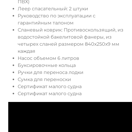
ПВХ)
Леер спасательный: 2 штуки
Руководство по эксплуатации с
ДА
НЕТ
гарантийным талоном
Сланевый коврик: Противоскользящий, из
водостойкой бакелитовой фанеры, из
четырех сланей размером 840х250х9 мм
каждая
Насос объемом 6 литров
Буксировочные кольца
Ручки для переноса лодки
Сумка для переноски
Сертификат малого судна
Сертификат малого судна