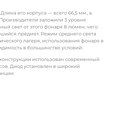
ина его корпуса — всего 66,5 мм., а
 Производители заложили 3 уровня
й свет от этого фонаря 8 люмен, чего
вшийся предмет. Режим среднего света
тического лагеря, использования фонаря в
видимость в большинстве условий.
го конструкции использован современный
асов. Диод установлен в широкий
анции.