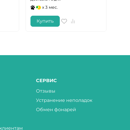
x 3 мес.
Купить
Ку
СЕРВИС
Отзывы
Устранение неполадок
Обмен фонарей
клиентам