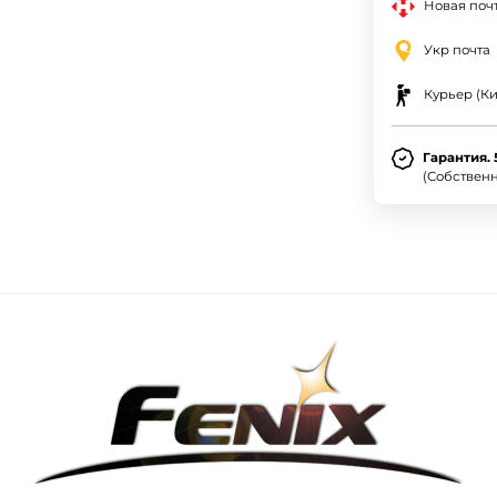
Новая почт
Укр почта
Курьер (Ки
Гарантия. 
(Собствен