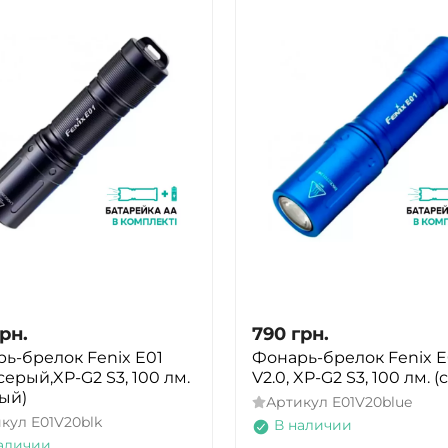
рн.
790
грн.
ь-брелок Fenix E01
Фонарь-брелок Fenix E
 серый,XP-G2 S3, 100 лм.
V2.0, XP-G2 S3, 100 лм. 
ый)
Артикул
E01V20blue
икул
E01V20blk
В наличии
аличии