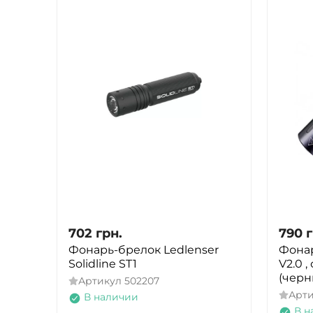
702
грн.
790
г
Фонарь-брелок Ledlenser
Фонар
Solidline ST1
V2.0 ,
(черн
Артикул
502207
Арт
В наличии
В н