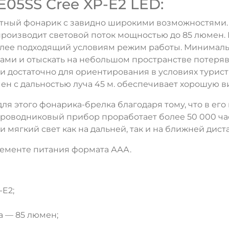
E05SS Cree XP-E2 LED:
отный фонарик с завидно широкими возможностями. Дл
спроизводит световой поток мощностью до 85 люмен.
лее подходящий условиям режим работы. Минимальны
огами и отыскать на небольшом пространстве потеря
ти достаточно для ориентирования в условиях турис
ен с дальностью луча 45 м. обеспечивает хорошую 
ля этого фонарика-брелка благодаря тому, что в е
лупроводниковый прибор проработает более 50 000 ч
ДА
НЕТ
 мягкий свет как на дальней, так и на ближней дист
элементе питания формата ААА.
E2;
а — 85 люмен;