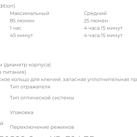
ition)
Максимальный
Средний
85 люмен
25 люмен
1 час
4 часа 15 минут
45 минут
4 часа 15 минут
мм (диаметр корпуса)
ов питания)
кое кольцо для ключей, запасная уплотнительная п
Тип отражателя
Тип оптической системы
Упаковка
ой
Переключение режимов