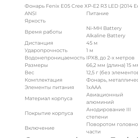
Фонарь Fenix E05 Cree XP-E2 R3 LED (2014 Ed
ANSI
Питание
Яркость
Ni-MH Battery
Время работы
Alkaline Battery
Дистанция
45 м
Ударопрочность
1 м
Водонепроницаемость
IPX8, до 2-х метров
Размеры
66,2 мм (длина) 15 
Вес
12,5 г (без элемент
Комплектация
Фонарь, металличес
Элементы питания
1xAAA
Авиационный
Материал корпуса
алюминий
Анодирование III
Покрытие корпуса
степени
Поворотом головн
Включение
части