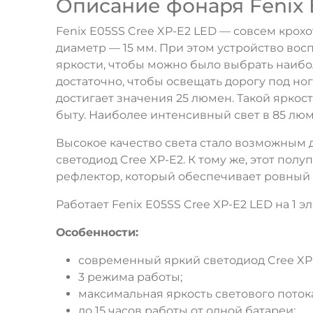
Описание фонаря Fenix 
Fenix E05SS Cree XP-E2 LED — совсем крох
диаметр — 15 мм. При этом устройство во
яркости, чтобы можно было выбрать наибо
достаточно, чтобы освещать дорогу под н
достигает значения 25 люмен. Такой яркос
быту. Наиболее интенсивный свет в 85 люм
Высокое качество света стало возможным д
светодиод Cree XP-E2. К тому же, этот по
рефлектор, который обеспечивает ровный и
Работает Fenix E05SS Cree XP-E2 LED на 1 
Особенности:
современный яркий светодиод Cree XP-
3 режима работы;
максимальная яркость светового поток
до 15 часов работы от одной батареи;