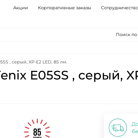
Акции
Корпоративные заказы
Сотрудничеств
Поиск по
SS , серый, XP-E2 LED, 85 лм.
nix E05SS , серый, XP
До
бе