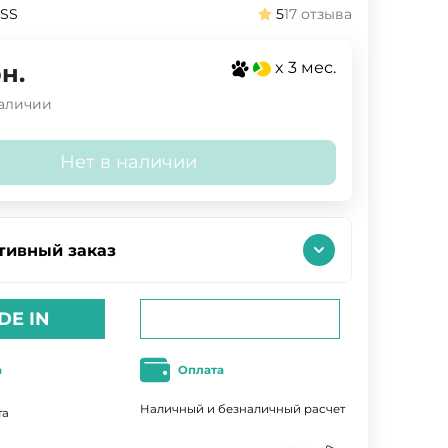
5SS
5
17 отзыва
x 3 мес.
н.
наличии
Нет в наличии
тивный заказ
DE IN
а
Оплата
Наличный и безналичный расчет
та