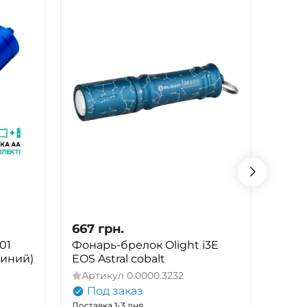
667
грн.
667
01
Фонарь-брелок Olight i3E
Фона
(синий)
EOS Astral cobalt
EOS 
Артикул
0.0000.3232
Арт
Под заказ
По
Доставка 1-3 дня
Достав