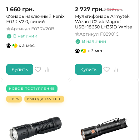
1 660
грн.
2 727
грн.
3 030
грн.
Фонарь наключный Fenix
Мультифонарь Armytek
E03R V2.0, синий
Wizard C2 v4 Magnet
USB+18650 LH351D White
Артикул
E03RV20BL
Артикул
F08901C
В наличии
В наличии
x 3 мес.
x 3 мес.
Купить
Купить
ДА
НЕТ
НОВОЕ ПОСТУПЛЕНИЕ
- 10%
ВЫГОДА
145
ГРН.