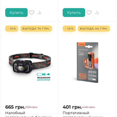
Купить
Купить
- 10%
ВЫГОДА
74
ГРН.
- 10%
ВЫГОДА
44
ГРН.
665
грн.
401
грн.
739
грн.
445
грн.
Налобный
Портативный