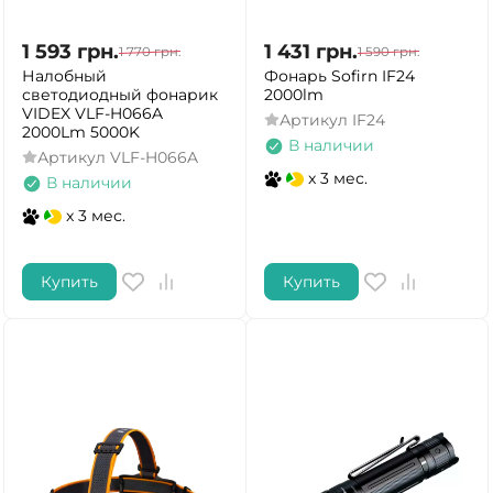
1 593
грн.
1 431
грн.
1 770
грн.
1 590
грн.
Налобный
Фонарь Sofirn IF24
светодиодный фонарик
2000lm
VIDEX VLF-H066A
Артикул
IF24
2000Lm 5000K
В наличии
Артикул
VLF-H066A
x 3 мес.
В наличии
x 3 мес.
Купить
Купить