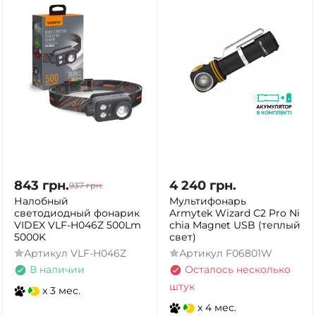
843
грн.
4 240
грн.
937
грн.
Налобный
Мультифонарь
светодиодный фонарик
Armytek Wizard C2 Pro Ni
VIDEX VLF-H046Z 500Lm
chia Magnet USB (теплый
5000K
свет)
Артикул
VLF-H046Z
Артикул
F06801W
В наличии
Осталось несколько
штук
x 3 мес.
x 4 мес.