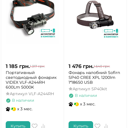
1 185
грн.
1 476
грн.
1 317
грн.
1 640
грн.
Портативный
Фонарь налобний Sofirn
светодиодный фонарик
SP40 CREE XPL 1200lm
VIDEX VLF-A244RH
1*18650 USB
600Lm 5000K
Артикул
SP40kit
Артикул
VLF-A244RH
В наличии
В наличии
x 3 мес.
x 3 мес.
Купить
Купить