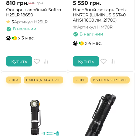
810
грн.
5 550
грн.
900
грн.
Фонарь налобный Sofirn
Налобный фонарь Fenix
H25LR 18650
HM70R (LUMINUS SST40,
ANSI 1600 лм, 21700)
5
Артикул
H25LR
Артикул
HM70R
В наличии
В наличии
x 3 мес.
x 4 мес.
Купить
Купить
- 10%
ВЫГОДА
464
ГРН.
- 10%
ВЫГОДА
207
ГРН.