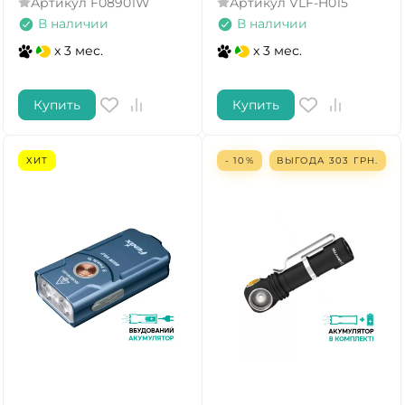
Артикул
F08901W
Артикул
VLF-H015
В наличии
В наличии
x 3 мес.
x 3 мес.
Купить
Купить
ХИТ
- 10%
ВЫГОДА
303
ГРН.