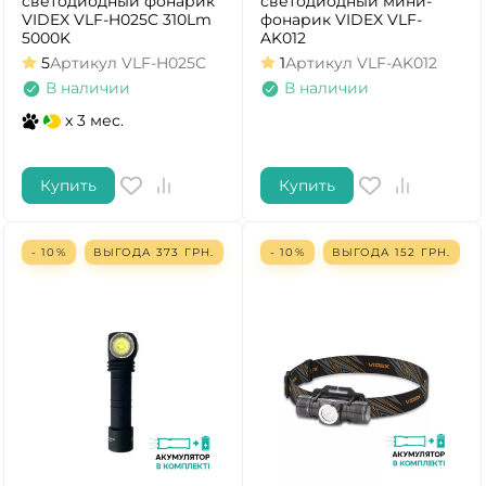
светодиодный фонарик
светодиодный мини-
VIDEX VLF-H025C 310Lm
фонарик VIDEX VLF-
5000K
AK012
5
Артикул
VLF-H025C
1
Артикул
VLF-AK012
В наличии
В наличии
x 3 мес.
Купить
Купить
- 10%
ВЫГОДА
373
ГРН.
- 10%
ВЫГОДА
152
ГРН.