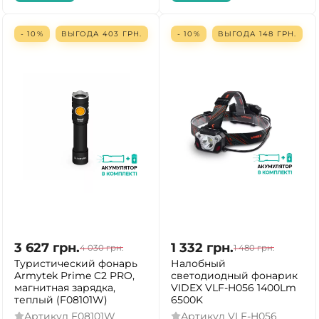
- 10%
ВЫГОДА
403
ГРН.
- 10%
ВЫГОДА
148
ГРН.
3 627
грн.
1 332
грн.
4 030
грн.
1 480
грн.
Туристический фонарь
Налобный
Armytek Prime C2 PRO,
светодиодный фонарик
магнитная зарядка,
VIDEX VLF-H056 1400Lm
теплый (F08101W)
6500K
Артикул
F08101W
Артикул
VLF-H056