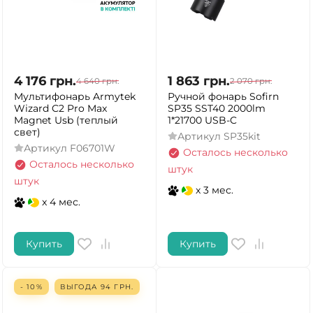
4 176
грн.
1 863
грн.
4 640
грн.
2 070
грн.
Мультифонарь Armytek
Ручной фонарь Sofirn
Wizard C2 Pro Max
SP35 SST40 2000lm
Magnet Usb (теплый
1*21700 USB-C
свет)
Артикул
SP35kit
Артикул
F06701W
Осталось несколько
Осталось несколько
штук
штук
x 3 мес.
x 4 мес.
Купить
Купить
- 10%
ВЫГОДА
94
ГРН.