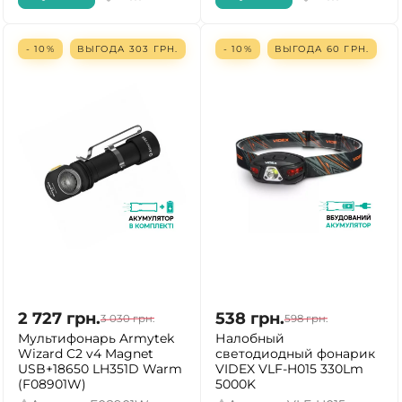
- 10%
ВЫГОДА
303
ГРН.
- 10%
ВЫГОДА
60
ГРН.
2 727
грн.
538
грн.
3 030
грн.
598
грн.
Мультифонарь Armytek
Налобный
Wizard C2 v4 Magnet
светодиодный фонарик
USB+18650 LH351D Warm
VIDEX VLF-H015 330Lm
(F08901W)
5000K