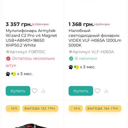
3 357
грн.
1 368
грн.
3 730
грн.
1 520
грн.
Мультифонарь Armytek
Налобный
Wizard C2 Pro v4 Magnet
светодиодный фонарик
USB+ABM01+18650
VIDEX VLF-H065A 1200Lm
XHP50.2 White
5000K
Артикул
F08701C
Артикул
VLF-H065A
Осталось несколько
В наличии
штук
x 3 мес.
x 3 мес.
Купить
Купить
- 10%
ВЫГОДА
132
ГРН.
- 10%
ВЫГОДА
164
ГРН.