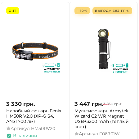
ХИТ
- 10%
ВЫГОДА
383
ГРН.
3 330
грн.
3 447
грн.
3 830
грн.
Налобный фонарь Fenix
Мультифонарь Armytek
HM50R V2.0 (XP-G S4,
Wizard C2 WR Magnet
ANSI 700 лм)
USB+3200 mAh (теплый
свет)
Артикул
HM50RV20
Артикул
F06901W
В наличии