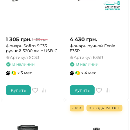
1 305
грн.
4 430
грн.
1 450
грн.
Фонарь Sofirn SC33
Фонарь ручной Fenix
ручной 5200 лм с USB-C
E35R
Артикул
SC33
Артикул
E35R
В наличии
В наличии
x 3 мес.
x 4 мес.
Купить
Купить
- 10%
ВЫГОДА
151
ГРН.