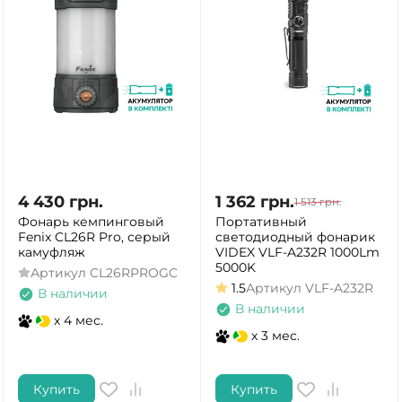
4 430
грн.
1 362
грн.
1 513
грн.
Фонарь кемпинговый
Портативный
Fenix CL26R Pro, серый
светодиодный фонарик
камуфляж
VIDEX VLF-A232R 1000Lm
5000K
Артикул
CL26RPROGC
1.5
Артикул
VLF-A232R
В наличии
В наличии
x 4 мес.
x 3 мес.
Купить
Купить