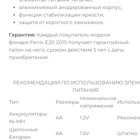
алюминиевый анодированный корпус;
функция стабилизации яркости;
защита от короткого замыкания.
Гарантия:
Каждый покупатель модели
ДА
НЕТ
фонаря Fenix E20 2015 получает гарантийный
талон на него, сроком действия 5 лет с даты
приобретения.
Скачать инструкцию
РЕКОМЕНДАЦИИ ПО ИСПОЛЬЗОВАНИЮ ЭЛЕМ
ПИТАНИЯ
Номинальное
Тип
Размеры
Использ
напряжение
Аккумуляторы
AA
1.2V
Рекомен
Ni-MH
Щелочные
AA
1.5V
Штатно
батареи