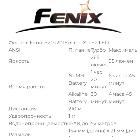
Фонарь Fenix E20 (2015) Cree XP-E2 LED
ANSI
Питание
Турбо
Максимал
265
Яркость
95 люмен
люмен
1 час
Ni-MH
6 часов 45
20
Battery
минут
Время работы
минут
Alkaline
30
4 часа 45
Battery
минут
минут
Дистанция
210 м
Ударопрочность
1 м
Водонепроницаемость
IPX8, до 2-х метров
154 мм (длина) x 21 мм (ди
Размеры