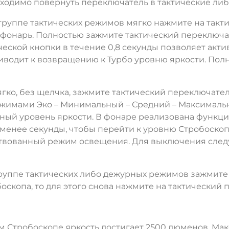
обходимо повернуть переключатель в тактические ли
группе тактических режимов мягко нажмите на такти
 фонарь. Полностью зажмите тактический переключа
еской кнопки в течение 0,8 секунды позволяет акти
риводит к возвращению к Турбо уровню яркости. Пол
ко, без щелчка, зажмите тактический переключатель
жимами Эко – Минимальный – Средний – Максимальн
нный уровень яркости. В фонаре реализована функц
менее секунды, чтобы перейти к уровню Стробоскопа
твованный режим освещения. Для выключения следуе
группе тактических либо дежурных режимов зажмите 
оскопа, то для этого снова нажмите на тактический 
 Стробоскопе яркость достигает 2500 люменов. Макс