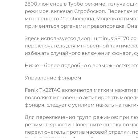
2800 люменов в Турбо режиме, излучающий
режимов, включая Стробоскоп. Переключит
мгновенного Стробоскопа. Модель оптимал
применяться органами правопорядка. Она 
Здесь используется диод Luminus SFT70 с
переключатель для мгновенной тактическо
избежать случайного включения фонаря, с
Ниже – более подробно о возможностях эт
Управление фонарём
Fenix TK22TAC включается мягким нажатие
позволяет мгновенно активировать модель
фонаря, следует с усилием нажать на такти
Для переключения групп режимов: при люб
режимов яркости. Поверните кнопку по час
переключатель против часовой стрелки, п