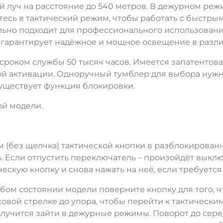
 луч на расстояние до 540 метров. В дежурном реж
есь в тактический режим, чтобы работать с быстр
ьно подходит для профессионального использовани
гарантирует надёжное и мощное освещение в разли
о сроком службы 50 тысяч часов. Имеется запатент
й активации. Одноручный тумблер для выбора нужно
уществует функция блокировки.
ой модели.
м (без щелчка) тактической кнопки в разблокирован
. Если отпустить переключатель – произойдёт выкл
ческую кнопку и снова нажать на неё, если требуетс
ом состоянии модели поверните кнопку для того, 
овой стрелке до упора, чтобы перейти к тактически
олучится зайти в дежурные режимы. Поворот до сер