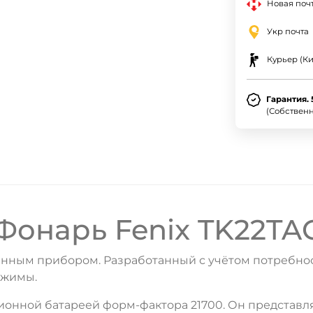
Новая почт
Укр почта
Курьер (Ки
Гарантия. 
(Собствен
Фонарь Fenix TK22TA
енным прибором. Разработанный с учётом потребнос
ежимы.
онной батареей форм-фактора 21700. Он представля