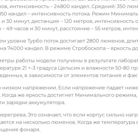
ов, интенсивность – 24800 кандел. Средний: 350 люмен
8850 кандел – интенсивность потока. Режим Минималь
ДА
НЕТ
 и 30 минут, дистанция – 120 метров, интенсивность 
 – 49 часов и 30 минут, расстояние – 55 метров, инт
м уровне Турбо поток достигает 2800 люменов, длите
а 74000 кандел. В режиме Стробоскопа – яркость д
метры работы модели получены в результате лабора
ературе 21 +-3 градуса Цельсия и влажности 50-80 п
веденных, в зависимости от элементов питания и фа
 низком напряжении. Если напряжение падает ниже
. Когда же яркость достигнет Минимального режима,
ти зарядки аккумулятора.
регрева. Это означает, что если корпус сильно наг
щается на несколько люменов. Когда же температура
ещения фонаря.