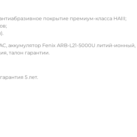
нтиабразивное покрытие премиум-класса HAIII;
ов;
).
AC, аккумулятор Fenix ARB-L21-5000U литий-ионный, к
ия, талон гарантии.
арантия 5 лет.