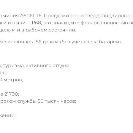
люминия A6061-T6. Предусмотрено твёрдоанодирова
лаги и пыли – IP68, это значит, что фонарь полност
 целым и в рабочем состоянии.
есит фонарь 156 грамм (без учёта веса батареи).
 туризма, активного отдыха;
ов;
0 метров;
а 21700;
сроком службы 50 тысяч часов;
жении;