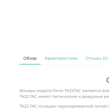
Обзор
Характеристики
Отзывы (0)
Фонарь модели Fenix TK22TAC является во
TK22 TAC имеет тактические и дежурные р
TK22 TAC оснащён перезаряжаемой литий-и