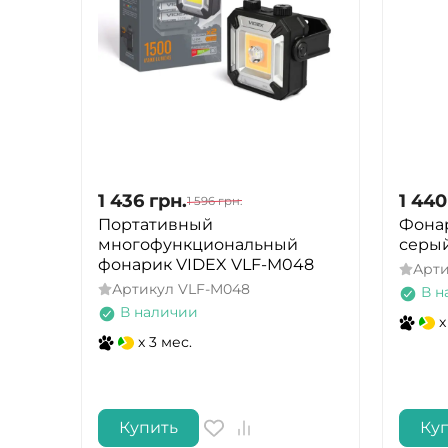
1 436
грн.
1 440
1 596
грн.
Портативный
Фонар
многофункциональный
серы
фонарик VIDEX VLF-M048
Арт
Артикул
VLF-M048
В н
В наличии
x
x 3 мес.
Купить
Ку