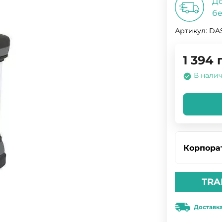
До
бе
Артикул:
DAS
1 394
В нали
Корпора
TRA
Доставк