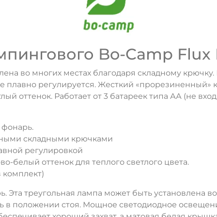
пингового Bo-Camp Flux 
лена во многих местах благодаря складному крючку. 
 плавно регулируется. Жесткий «прорезиненный» ко
й оттенок. Работает от 3 батареек типа АА (не входя
 фонарь.
ичными складными крючками
авной регулировкой
о-белый оттенок для теплого светлого цвета.
в комплект)
. Эта треугольная лампа может быть установлена в
ть в положении стоя. Мощное светодиодное освещен
ДА
НЕТ
спечивает хороший захват, а матовая белая крышка