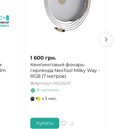
1 600
грн.
1 154
x
Кемпинговый фонарь-
Фона
0lm
гирлянда NexTool Milky Way -
Mactr
RGB (7 метров)
Lm) 
Magn
Артикул
NE20247
(PHH
В наличии
Арт
x 3 мес.
В 
Купить
Ку