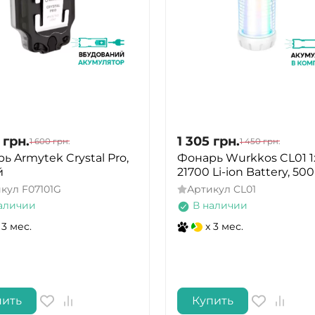
грн.
1 305
грн.
1 600
грн.
1 450
грн.
ь Armytek Crystal Pro,
Фонарь Wurkkos CL01 1
й
21700 Li-ion Battery, 50
икул
F07101G
Артикул
CL01
аличии
В наличии
 3 мес.
x 3 мес.
пить
Купить