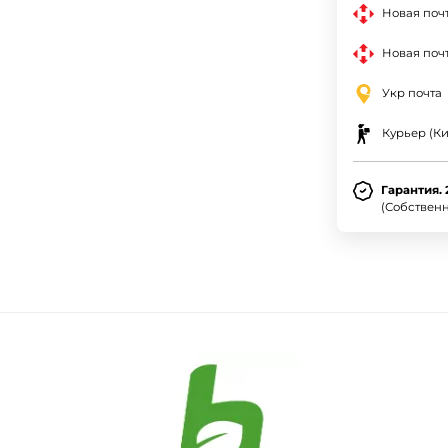
Новая поч
Новая почт
Укр почта
Курьер (Ки
Гарантия. 
(Собствен