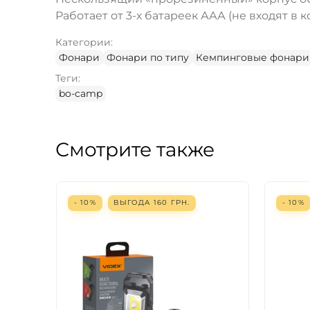
Работает от 3-х батареек ААА (не входят в 
Категории:
Фонари
Фонари по типу
Кемпинговые фонари
Теги:
bo-camp
Смотрите также
- 10%
ВЫГОДА
160
ГРН.
- 10%