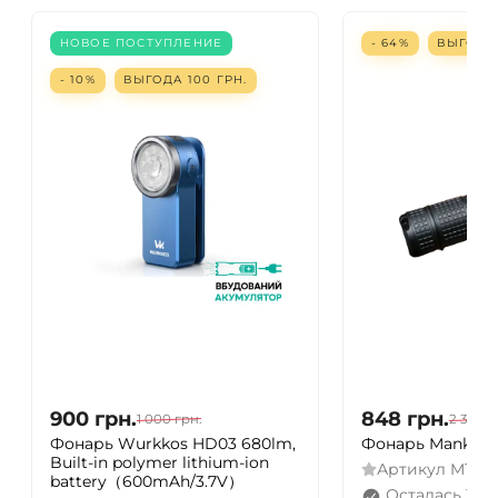
НОВОЕ ПОСТУПЛЕНИЕ
- 64%
ВЫГОД
- 10%
ВЫГОДА
100
ГРН.
900
грн.
848
грн.
1 000
грн.
2 350
г
Фонарь Wurkkos HD03 680lm,
Фонарь Manker M
Built-in polymer lithium-ion
Артикул
M13II
battery（600mAh/3.7V）
Осталась 1 ш