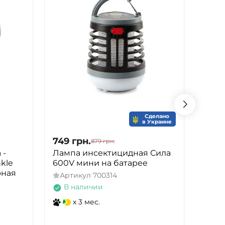
Сделано
в Украине
749
грн.
1 103
879
грн.
 -
Лампа инсектицидная Сила
Порт
nkle
600V мини на батарее
мно
рная
фона
Артикул
700314
400
В наличии
Арт
x 3 мес.
В 