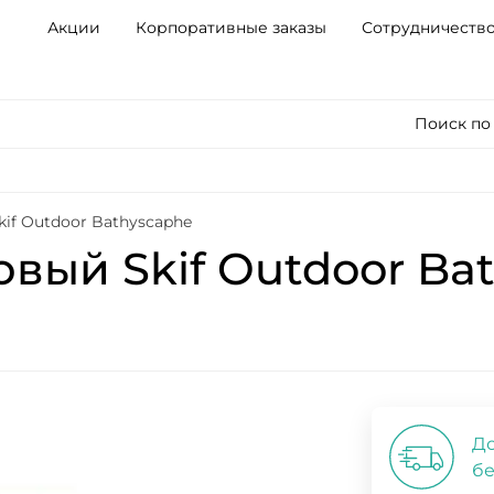
Акции
Корпоративные заказы
Сотрудничеств
Поиск по
if Outdoor Bathyscaphe
вый Skif Outdoor Ba
До
бе