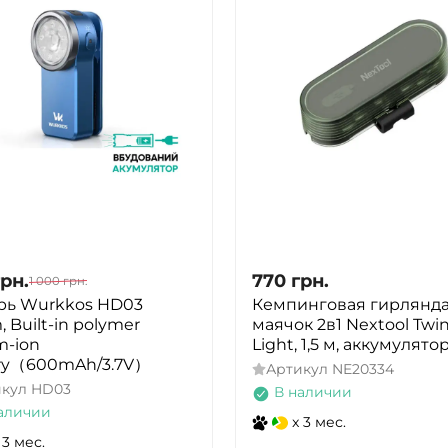
грн.
770
грн.
1 000
грн.
рь Wurkkos HD03
Кемпинговая гирлянда
, Built-in polymer
маячок 2в1 Nextool Twi
m-ion
Light, 1,5 м, аккумулято
ery（600mAh/3.7V）
Артикул
NE20334
икул
HD03
В наличии
аличии
x 3 мес.
 3 мес.