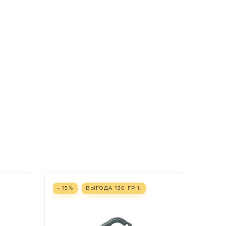
- 15%
ВЫГОДА
130
ГРН.
- 10%