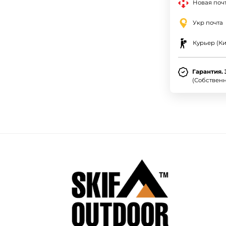
Новая почт
Укр почта
Курьер (Ки
Гарантия. 
(Собствен