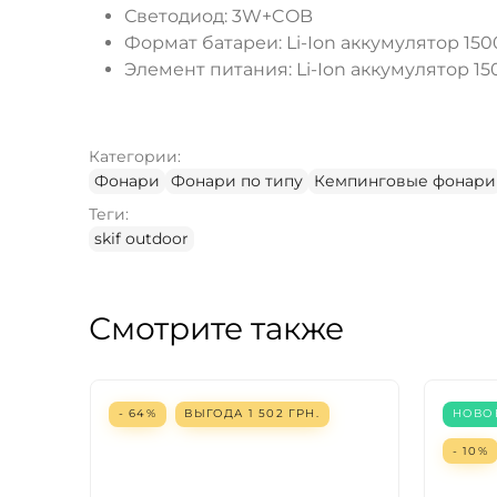
Светодиод: 3W+COB
Формат батареи: Li-Ion аккумулятор 15
Элемент питания: Li-Ion аккумулятор 1
Категории:
Фонари
Фонари по типу
Кемпинговые фонари
Теги:
skif outdoor
Смотрите также
- 64%
ВЫГОДА
1 502
ГРН.
НОВО
- 10%