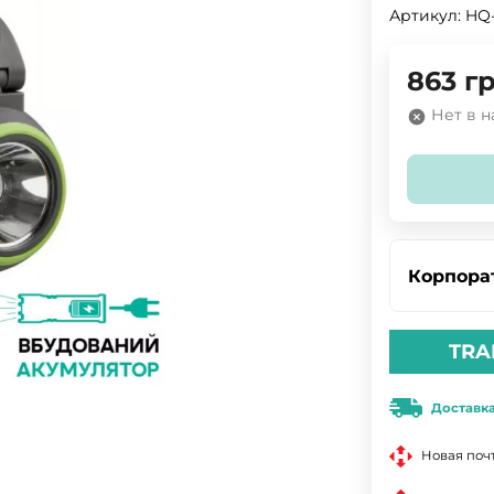
Артикул:
HQ
863
гр
Нет в 
Корпора
TRA
Доставк
Новая поч