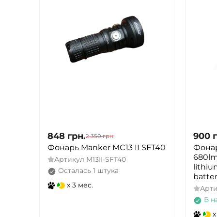
848
грн.
900
2 350
грн.
Фонарь Manker MC13 II SFT40
Фона
680lm
Артикул
M13II-SFT40
lithiu
Осталась 1 штука
batt
x 3 мес.
Арт
В н
x