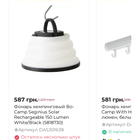
587
грн.
581
грн.
1 201
грн.
918
грн.
Фонарь кемпинговый Bo-
Фонарь кемпинг
Camp Seginius Solar
Camp With Hook
Rechargeable 150 Lumen
люмен, белый (5
White/Black (5818730)
Артикул
DAS3
Артикул
DAS301638
В наличии
Осталось несколько штук