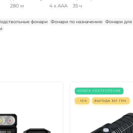
280 м
4 x AAA
35 ч
одствольные фонари
Фонари по назначению
Фонари для
и
НОВОЕ ПОСТУПЛЕНИЕ
- 10%
ВЫГОДА
301
ГРН.