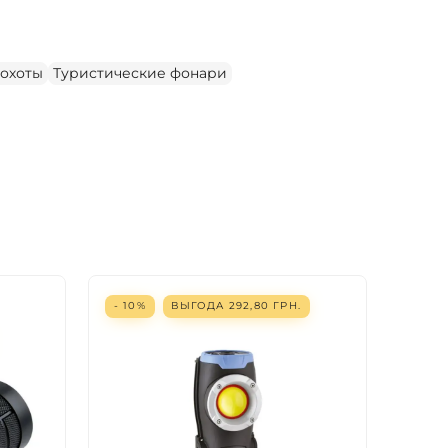
 охоты
Туристические фонари
- 10%
ВЫГОДА
292,80
ГРН.
- 10%