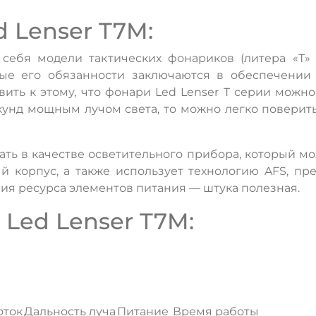
 Lenser T7M:
ебя модели тактических фонариков (литера «Т» в
овные его обязанности заключаются в обеспечени
вить к этому, что фонари Led Lenser T серии можно
унд мощным лучом света, то можно легко поверить 
ть в качестве осветительного прибора, который мож
 корпус, а также использует технологию AFS, п
я ресурса элементов питания — штука полезная.
Led Lenser T7M:
ДА
НЕТ
оток
Дальность луча
Питание
Время работы