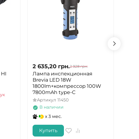
2 635,20
грн.
2 72
2 928
грн.
 HI
Лампа инспекционная
Муль
Brevia LED 18W
Wiza
1800lm+компрессор 100W
USB+
7800mAh type-C
(F08
ук
Артикул
11450
Арт
В наличии
В 
x 3 мес.
Купить
Ку