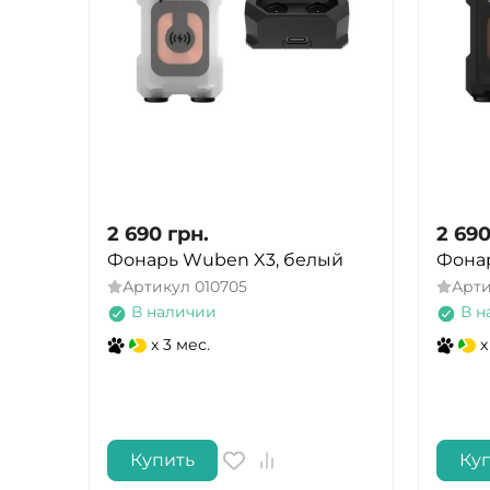
2 690
грн.
2 69
Фонарь Wuben X3, белый
Фона
Артикул
010705
Арт
В наличии
В н
x 3 мес.
x
Купить
Ку