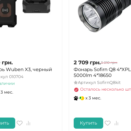
0
грн.
2 709
грн.
3 010
грн.
рь Wuben X3, черный
Фонарь Sofirn Q8 4*XPL
5000lm 4*18650
икул
010704
Артикул
SofirnQ8kit
аличии
Осталось несколько шт
 3 мес.
x 3 мес.
пить
Купить