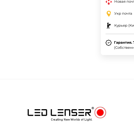
Новая почт
Укр почта
Курьер (Ки
Гарантия. 
(Собствен