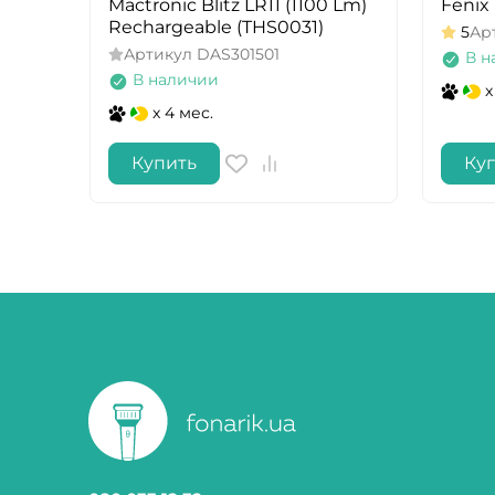
Mactronic Blitz LR11 (1100 Lm)
Fenix 
Rechargeable (THS0031)
5
Ар
Артикул
DAS301501
В н
В наличии
x
x 4 мес.
Купить
Ку