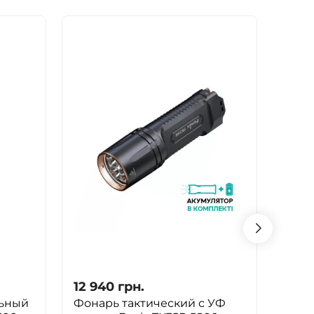
12 940
грн.
12 6
ьный
Фонарь тактический с УФ
Фона