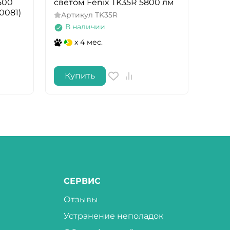
500
светом Fenix TK35R 5800 лм
Feni
0081)
Артикул
TK35R
Арт
В наличии
В 
x 4 мес.
Купить
Ку
СЕРВИС
Отзывы
Устранение неполадок