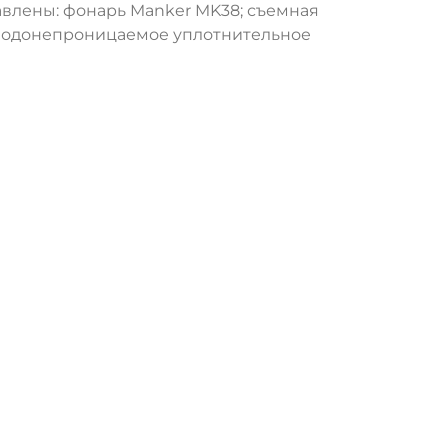
тавлены: фонарь Manker MK38; съемная
е водонепроницаемое уплотнительное