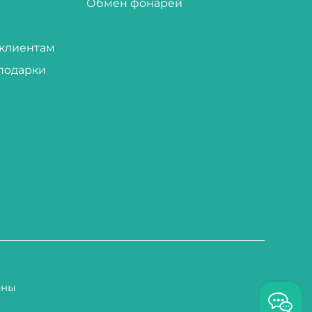
Обмен фонарей
клиентам
подарки
ены