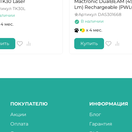
​​TK30 Laser
Mactronic DualBEAM (4
Lm) Rechargeable (PWL
тикул
TK30L
Артикул
DAS301668
аличии
В наличии
 4 мес.
x 4 мес.
пить
Купить
ПОКУПАТЕЛЮ
ИНФОРМАЦИЯ
Акции
Блог
Оплата
Гарантия