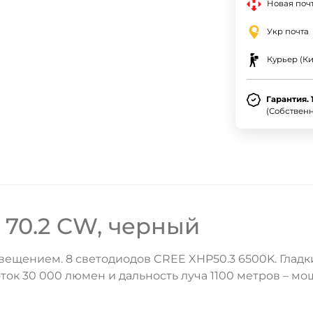
Новая почт
Укр почта
Курьер (Ки
Гарантия. 
(Собствен
70.2 CW, черный
щением. 8 светодиодов CREE XHP50.3 6500K. Гладки
оток 30 000 люмен и дальность луча 1100 метров – м