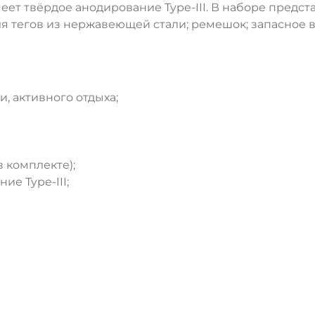
еет твёрдое анодирование Type-III. В наборе предс
ля тегов из нержавеющей стали; ремешок; запасно
, активного отдыха;
в комплекте);
ие Type-III;
ДА
НЕТ