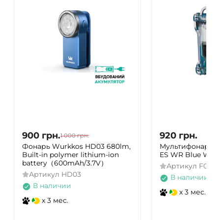
900
грн.
920
грн.
1 000
грн.
Фонарь Wurkkos HD03 680lm,
Мультифонарь A
Built-in polymer lithium-ion
ES WR Blue Whit
battery（600mAh/3.7V）
Артикул
F0910
Артикул
HD03
В наличии
В наличии
x 3 мес.
x 3 мес.