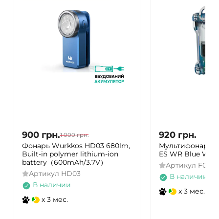
900
грн.
920
грн.
1 000
грн.
Фонарь Wurkkos HD03 680lm,
Мультифонарь A
Built-in polymer lithium-ion
ES WR Blue Whit
battery（600mAh/3.7V）
Артикул
F0910
Артикул
HD03
В наличии
В наличии
x 3 мес.
x 3 мес.