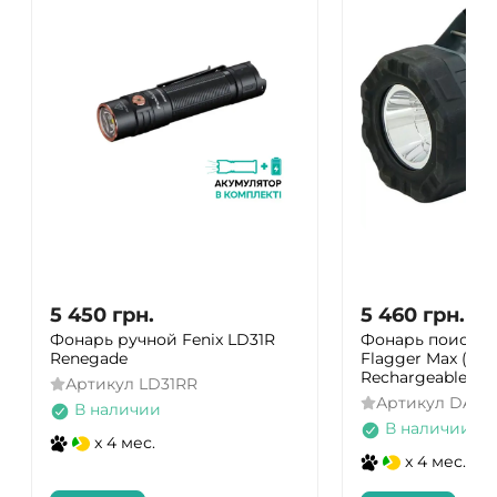
5 450
грн.
5 460
грн.
Фонарь ручной Fenix ​​LD31R
Фонарь поисков
Renegade
Flagger Max (180
Rechargeable Ty
Артикул
LD31RR
Артикул
DAS3
В наличии
В наличии
x 4 мес.
x 4 мес.